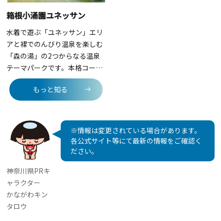
箱根小涌園ユネッサン
水着で遊ぶ「ユネッサン」エリ
アと裸でのんびり温泉を楽しむ
「森の湯」の2つからなる温泉
テーマパークです。本格コーヒ
ー風呂や絶景露天風呂、箱根で
もっと知る
唯一のウォータスライダーや流
れるプールもあります。更に不
思議な感覚が味わえる「ドクタ
ーフィッシュの足湯」などがあ
※情報は変更されている場合があります。
り、皆で水着で楽しめます。
各公式サイト等にて最新の情報をご確認く
「森の湯」は箱根外輪山を眺め
ださい。
る庭園露天風呂が自慢。貸切風
神奈川県PRキ
呂も増設で大好評。「お休み
ャラクター
処」やエステやマッサージを受
かながわキン
けられるリラクゼーションルー
タロウ
ムも設備されています。全天候