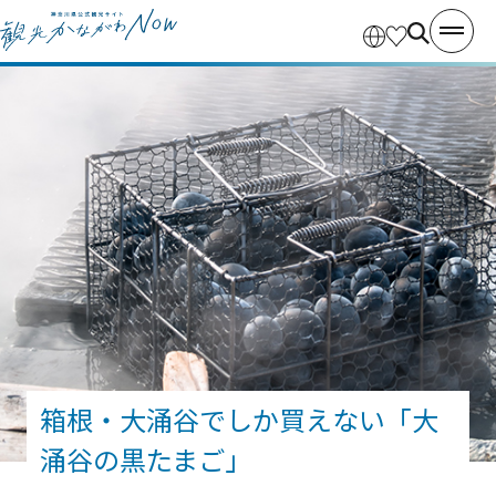
箱根・大涌谷でしか買えない「大
涌谷の黒たまご」