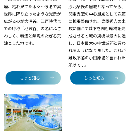
煙、枯れ果てた木々…まるで異
原北条氏の居城となってから、
世界に降り立ったような光景が
関東支配の中心拠点として次第
広がるのが大涌谷。江戸時代ま
に拡張整備され、豊臣秀吉の来
での呼称「地獄谷」の名にふさ
攻に備えて城下を囲む総構を完
わしく、噴煙と熱泥のたぎる荒
成させると城の規模は最大に達
涼とした地です。
し、日本最大の中世城郭と言わ
れるようになりました。これが
難攻不落の小田原城と言われた
所以です。
もっと知る
もっと知る