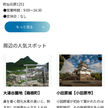
町仙石原1251
●営業時間：9:00〜16:30
●定休日：なし
もっと知る
周辺の人気スポット
大涌谷園地【箱根町】
小田原城【小田原市】
鼻を衝く硫化水素の臭いと、剝
小田原城が初めて築かれたのは
き出しの地面から立ち上る白
室町時代。その後戦国大名小田