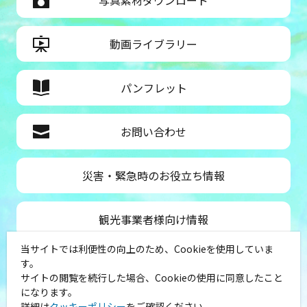
写真素材ダウンロード
動画ライブラリー
パンフレット
お問い合わせ
災害・緊急時のお役立ち情報
観光事業者様向け情報
当サイトでは利便性の向上のため、Cookieを使用していま
公益社団法人神奈川県観光協会
す。
サイトの閲覧を続行した場合、Cookieの使用に同意したこと
〒231-8521
になります。
神奈川県横浜市中区山下町１
詳細は
クッキーポリシー
をご確認ください。