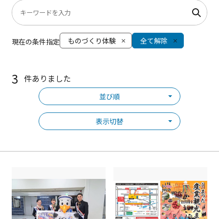
ものづくり体験
全て解除
現在の条件指定
3
件ありました
並び順
表示切替