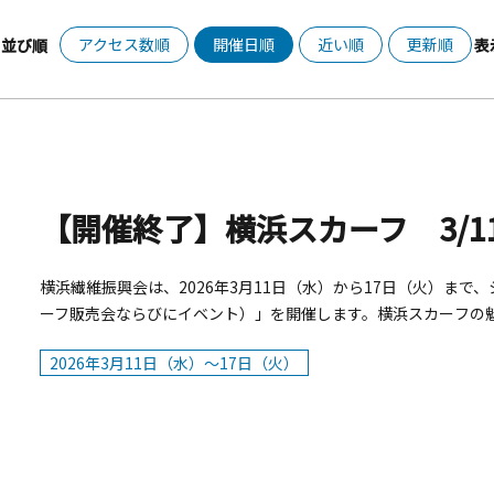
アクセス数順
開催日順
近い順
更新順
並び順
表
横浜繊維振興会は、2026年3月11日（水）から17日（火）ま
ーフ販売会ならびにイベント）」を開催します。横浜スカーフの
す。横浜の歴史や文化に触れながら、自分だけの一枚を見つけて
2026年3月11日（水）～17日（火）
概要■開催期間：2026年３月11日（水）～3月17日（火）■時間
フ販売会：シルクセンター1階特設会場イベント会場：シルクセン
行委員会【イベント内容】＜スカーフ結び方教室＞普段の装いに
日：2026年3月12日（木）～3月16日(月)■時間：①12:30～13:3
■参加費：無料※事前申込み可※スカーフの貸し出しはございませ