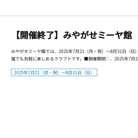
【開催終了】みやがせミーヤ館
みやがせミーヤ館では、2025年7月21（月・祝）～8月31日
誰でも気軽に楽しめるクラフトです。■開催期間：、2025年7月
ど■参加費：500円/１個■定員：約30名■募集期間：随時※
2025年7月21（月・祝）～8月31日（日）
進と周辺地域の活性化のための交流拠点として各種イベントを開
研修会議室等があります。