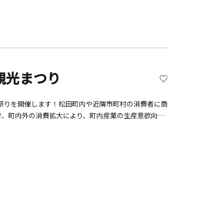
日：2026年3月12日（木）～3月16日（月）■時
所要時間：おひとり15分程度※事前申し込み可＜染色体験
体験＞染色体験をしながら好きな色のオリジナルスカー
6年3月14日（土）・3月15日（日）■時間：11:30
）※事前申し込み可＜シルクシュシュ作り＞シルクスカーフで、
できます。■実施日：3月14日（土）・3月15日
費：300円＜シルクハンドマッサージ＞シルク入りハンドクリ
観光まつり
5日（日）■時間：11：30～14：00／15：00～
、手肌を整えます。＜横浜スカーフ親善大使とキンタロー
祭りを開催します！松田町内や近隣市町村の消費者に商
3：30～14：00／15：00～15：30※当日受付
で、町内外の消費拡大により、町内産業の生産意欲向上
芸能５０選）ほかのパレード実施により観光振興や文化
やグルメ、大人気の姉妹町「千葉県横芝光町」のねぎの
ど盛りだくさんの内容です。ぜひ、ご家族やご友人をお
:00～15:30■場所 JR松田駅北口広場・松田町営駐
JR御殿場線松田駅北口・小田急線新松田駅北口