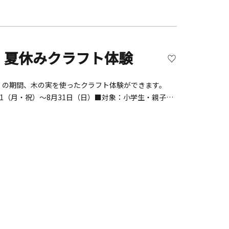
 夏休みクラフト体験
（日）の期間、木の実を使ったクラフト体験ができます。
21（月・祝）～8月31日（日）■対象：小学生・親子な
予約不要【みやがせミーヤ館について】水源環境の理解促
催しています。 宮ケ瀬湖畔園地が見渡せる展望ホール、