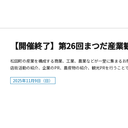
断＞自分に似合う色を知るとファッションが楽しくなります。■実施
間：11：30～14：00／15：00～16：30■参加費：無料■
（オリジナルスカーフ作り）・ハンドプリント（手捺染）セット
フ作成します。ハンドプリント体験（手捺染実演体験）■実施日：202
～14:00／15:00～16:30■参加費：1500円（生地代のみ
キュートなシュシュ作り体験、髪にもスカーフ、ストールにも使用
（日）■時間：11：30～14：00／15：00～16：30■参加
【開催終了】第26回まつだ産業
ームを使用して、手肌を整えます。■実施日：3月14日（土）・3月1
16：30■参加費：500円シルク入りハンドクリームを使用して
松田町の産業を構成する商業、工業、農業などが一堂に集まるお
&amp;スウィンギー写真撮影会＞■実施日：3月15日（日）■時間：1
店街活動の紹介、企業のPR、農産物の紹介、観光PRを行うこと
を図ります。また、観光PRやまつだ大名行列（かながわの民俗
2025年11月9日（日）
の継承など、様々な要素をもったイベントです。松田町の特産品
販売、ステージイベントやガラガラ大抽選会にエントリー企画な
誘いの上お出かけください。■開催日時 2025年11月9日（日）10
車場・商店街（ロマンス通り・仲町通り）&nbsp;■アクセス 