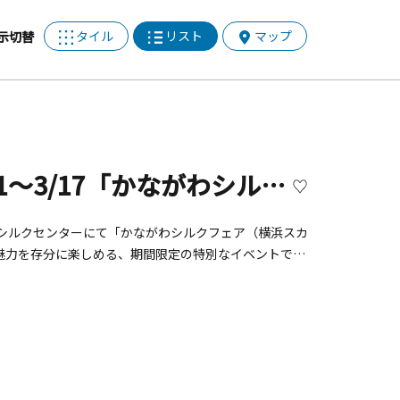
タイル
リスト
マップ
示切替
【開催終了】横浜スカーフ 3/11～3/17「かながわシルクフェア」開催！【横浜市】
で、シルクセンターにて「かながわシルクフェア（横浜スカ
魅力を存分に楽しめる、期間限定の特別なイベントで
みませんか。皆さまのご来場をお待ちしています。実施
：11：00～17：00■場所：シルクセンター横浜スカー
ターB1F催事場■実施主体：かながわシルクフェア実
使える簡単で素敵なアレンジ方法を伝授します。■開催
0 ②15:00～16:00（1日2回開催）■人数：各回定員10名
ん。ご持参ください。&nbsp;＜パーソナルカラー診