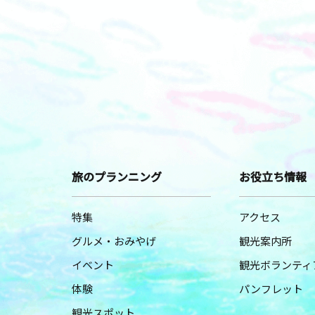
旅のプランニング
お役立ち情報
特集
アクセス
グルメ・おみやげ
観光案内所
イベント
観光ボランティ
体験
パンフレット
観光スポット