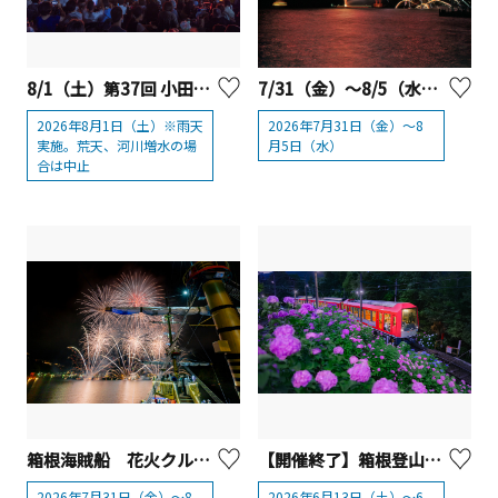
8/1（土）第37回 小田原酒匂川花火大会
7/31（金）～8/5（水）芦ノ湖夏まつりウィーク 花火
2026年8月1日（土）※雨天
2026年7月31日（金）～8
実施。荒天、河川増水の場
月5日（水）
合は中止
箱根海賊船 花火クルーズ2026
【開催終了】箱根登山鉄道「夜のあじさい号」運行
2026年7月31日（金）～8
2026年6月13日（土）～6