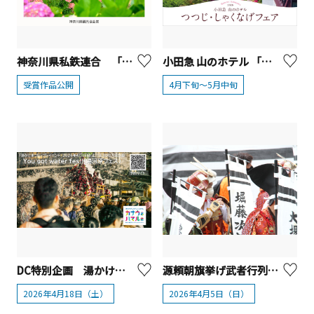
神奈川県私鉄連合 「神奈川公共交通でつむぐ神奈川の旅 フォトコンテスト」受賞作品発表
小田急 山のホテル 「つつじ・しゃくなげフェア2026」【箱根町】
受賞作品公開
4月下旬～5月中旬
DC特別企画 湯かけまつりプレイベント「You got water fes!! （湯河原フェス）」
源頼朝旗挙げ武者行列【湯河原町】
2026年4月18日（土）
2026年4月5日（日）