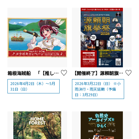
箱根海賊船 「【推しの子】×芦ノ湖」コラボイベント
【開催終了】源頼朝旗挙祭2026【真鶴町】
2026年4月2日（木）～5月
2026年3月22日（日） ※小
31日（日）
雨決行・雨天延期（予備
日：3月29日）