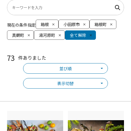
箱根
小田原市
箱根町
現在の条件指定
真鶴町
湯河原町
全て解除
73
件ありました
並び順
表示切替