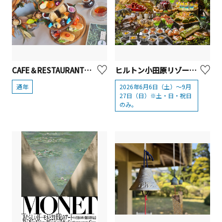
CAFE＆RESTAURANT燈下 アフタヌーンティー『真鶴三段手帖 ―冬―』【真鶴町】
ヒルトン小田原リゾート＆スパ「恐竜ワールド ダイナソー スイーツビュッフェ」
通年
2026年6月6日（土）～9月
27日（日）※土・日・祝日
のみ。