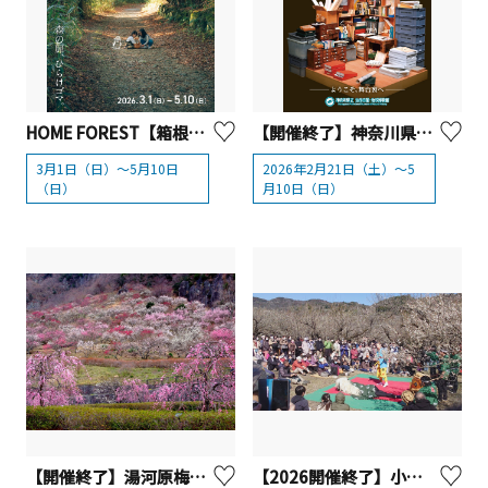
HOME FOREST【箱根町】
【開催終了】神奈川県立生命の星・地球博物館 企画展「自然史アーカイブズをひらく」【小田原市】
3月1日（日）～5月10日
2026年2月21日（土）～5
（日）
月10日（日）
【開催終了】湯河原梅林「梅の宴」【湯河原町】
【2026開催終了】小田原梅まつり（曽我梅林と小田原城址公園）【小田原市】