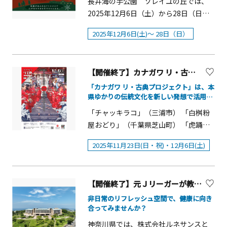
長井海の手公園 ソレイユの丘では、
（土）日本伝統芸能の人気者の獅子舞
ジ：&nbsp;https://ticket.soleil-
指定の期限までに、必要事項をご連絡
間限定で登場。
ことができます。デザートには、濃厚
野健太郎氏による講演を実施します。
2025年12月6日（土）から28日（日）
がやってきます。1年の無事を祈願して
park.jp/top/t-rex-race ※雨天決行。荒
ください。&nbsp;&nbsp;※指定の期限
なフォンダンショコラとパッションフ
神奈川県のもつ歴史的価値と文化的魅
までの期間、クリスマス限定イベント
縁起ものである「獅子舞」が館内を練
天時は中止する場合があります。※荒
内にご連絡がない場合は、受賞を無効
ルーツガナッシュ、苺のサンタを添え
2025年12月6日(土)～ 28日（日）
力を、江戸文化の象徴である「北斎の
「きらめく丘のぬくもりクリスマス」
り歩きお正月らしい獅子舞パフォーマ
天等、施設都合での中止の場合は無料
といたします。
たピスタチオアイスをご用意。大人の
浮世絵」と「江戸落語」という二つの
を開催します。期間中は園内の観覧車
ンスを披露します。開催時間：①11：
キャンセルとなります。※キャンセル
&nbsp;&nbsp;&nbsp;&nbsp;■応募規
遊び心と華やかさを兼ね備えた、クリ
コンテンツを使って解き明かす、笑っ
やメリーゴーランドをライトアップ
30～ ②13：30～ ■ 和太鼓パフォー
ポリシー等、詳細はチケット購入サイ
約&nbsp;・投稿内容は神奈川県公式観
スマスならではの一皿です。 「～ホテ
て学べる知的エンターテイメントで
【開催終了】カナガワ リ・古典プロジェクト in 横須賀
し、いつもと違う幻想的なソレイユの
マンス 1月4日（日）毎年恒例の、和
トをご確認ください。※レースの公平
光サイト「観光かながわNOW（当サイ
ル19階で楽しむ～極上クリスマスディ
す！◆開催概要開催日時：令和7年12月
丘をお楽しみいただけます。本イベン
太鼓のパフォーマンスを開催します。
「カナガワ リ・古典プロジェクト」は、本
性を保つため、ティラノサウルスレー
ト）」や公式Instagramアカウント
ナー2025」概要■提供期間：2025年12
6日（土曜日）10時15分開演（開場10
県ゆかりの伝統文化を新しい発想で活用
トでは、クリスマス気分を高めるクラ
「和太鼓 鼓ノ羽」による迫力のある和
ス公式の恐竜スーツ（または同等の規
「mitabi」でご紹介する可能性があり
月20（土）～24日（水）※3日前までに
し、現代を生きる文化芸術として再（Re・
時）～12時45分（予定）会場：湘南国
フト体験として「ホワイトクリスマス
太鼓パフォーマンスを披露します。開
格品）をご購入ください。恐竜スーツ
「チャッキラコ」（三浦市） 「白桝粉
ます。&nbsp;&nbsp;・以下に該当する
リ）発信する取組です。
要予約■営業時間：17：30～21：00
際村センター国際会議場（神奈川県三
リース作り」や、ノスタルジックな世
催時間：①11：30～ ②13：30～
はチケット購入ページにてオプション
屋おどり」（千葉県芝山町） 「虎踊
投稿は無効です。&nbsp;①非公開設定
L.O. 20：00■料金：フルコース お一
浦郡葉山町上山口1560&minus;39）対
界感あふれる愛らしい「ベアツリー作
&nbsp; ■ 午年スペシャル！ポニーと
として購入可能（数量限定）。
り」（横須賀市） 「長井町飴屋踊り」
のアカウントからの投稿&nbsp;②ハッ
人さま 17,000円（2名様よりご予約受
象・定員：どなたでもご参加いただけ
2025年11月23日(日・祝)・12月6日(土)
り」、さらには、クリスマス限定の
ふれあいエサやり体験 1月11日（日）
（横須賀市） 「海南神社面神楽」（三
シュタグがついていない投稿&nbsp;③
付）＊税･サービス料込＊お子様同席可
ます。230名（予定）申込：事前のお申
「カラフルアニマルメロンパン作り」
2026年は午年にちなんで、いちご よこ
浦市） 「菊名の飴屋踊り」（三浦市）
著作権、商標権、肖像権などを侵害す
（別途お子様メニュー:2,200円あり）＊
込みが必要です。12月3日（水曜日）
や「クリスマスクッキー作り」など、
すかポートマーケットにポニーがやっ
１ ホール公演 地域で受け継がれてき
る投稿&nbsp;④公序良俗に反する投稿
お飲み物は別料金 【2025年クリスマス
23:59までに、申込みフォーム（e-
ファミリー層に人気の高いワークショ
【開催終了】元Ｊリーガーが教えるアスリート運動遊び、食育セミナー
てきます。エサやり体験や写真撮影が
た三浦半島の様々な民俗芸能を披露し
&nbsp;⑤他人のプライバシーを侵害す
スペシャル特典】&nbsp;事前予約でロ
kanagawa電子申請システム）からお
ップを開催します。 また、アニマルヴ
できます。ポニーとのふれ合いをお楽
ます。飴屋踊りのルーツといわれる白
非日常のリフレッシュ空間で、健康に向き
る投稿&nbsp;⑥Instagramの規約に反
ゼスパークリングワイン乾杯酒をおひ
申込みください。（申込多数の場合は
ィレッジでは、クリスマス衣装を着用
しみください。開催時間：14：00～
合ってみませんか？
桝粉屋おどりも千葉県から招致し、共
する投稿&nbsp;⑦生成AIによって生成
とり様１杯プレゼント※仕入れ状況に
抽選となります。申込者の方には、12
したトナカイに変身したミニチュアホ
16：00場 所：屋外特設会場内
演をお楽しみいただきます。(1) 日時令
した画像による投稿&nbsp;・ご本人が
神奈川県では、株式会社ルネサンスと