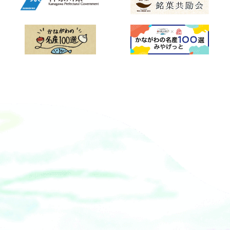
歳以下）無料オードブル＆スイーツブ
にご連絡ください。（2）当日の場合
気のGOGOカートや観覧車、ジップライ
ン』店舗概要『るるぶキッチン』は、
ッフェのみ ドラキュラ伯爵のスモー
は、各窓口にて団体代表者が全員分の
ン、アニマルヴィレッジの動物とのふ
『るるぶ』の編集者が全国各地を旅し
ク・カクテル 概要■期 間： 2025年9
身分証明書をご提示ください。■ 『横
れあい、海と夕日の湯のお風呂まで、
て見つけた&ldquo;おいしい&rdquo;を
月1日（月）～10月31日（金）■時 間
浜市民割』は原則、他の割引との併用
園内24施設のアトラクションや体験が
お届けするリアル店舗メディアです。
ランチタイム：11：30～14：30（L.O.
はできません。【YOKOSUKA軍港めぐ
一日中楽しめるソレイユの丘史上最高
飲食店として料理の提供に加えて、全
14：00）ディナータイム：17：30～
りについて】 横須賀らしい景色が楽し
にお得なチケットです。■価格：4,000
国各地で作られている「本物」の食・
21：00（L.O.20：00）■会 場：メルキ
める「ご当地クルーズ」。１周約45分
円（税込）■販売期間：2025年8月29
食材を発掘し、『るるぶキッチン』に
ュール横須賀19F フレンチレストラン
のYOKOSUKA軍港めぐりでは、アメリ
日（金）まで※8月9日（土）～8月17日
てオリジナル料理を通じて、その価値
「ビストロ・ブルゴーニュ」■料 （税
カ海軍や海上自衛隊の艦船を間近に見
（日）を除く②プチアゲ！ヒマワリフ
や魅力を消費者の方にお届けしてきま
込）「ドラキュラの誘惑モクテル」900
ることができます。横須賀港は今から
ードバトル開催 毎年恒例、大人気の
した。
円（ノンアルコール）「ドラキュラの
約170年前に米国ペリー艦隊が上陸して
ヒマワリをモチーフにしたメニューが
一滴カクテル」1,100円（アルコール入
以来、海軍港として発展してきまし
今年も登場！SNSInstagramを使った
り）※画像はすべてイメージです
た。アメリカ海軍施設（横須賀本港）
参加型の投稿バトルを開催。投稿者の
&nbsp;
と海上自衛隊の司令部（長浦港）が置
中から抽選で5名様にご家族全員が楽し
かれた港として広く知られており、こ
める１日アトラクションフリーパスを
れらの港を船でめぐります。船内で
プレゼントします。ソレイユの丘のヒ
は、案内人によるガイドを聞くことが
マワリ畑をテーマにした、期間限定の
できます。
フォトジェニックなスペシャルフード