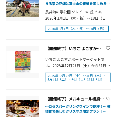
す。レース会場は、ソレイユの丘が誇
まる菜の花畑と富士山の絶景を楽しめる！
さい。&nbsp;受賞者には素敵なプレゼ
ンネフェルト」を採用。芳醇な香りと
(5) 当選の場合，12時間で満開になる紙
獅子舞や中国雑技団も登場
る広大な芝生が魅力の「のんびりはら
ントも。&nbsp;ご応募お待ちしていま
奥行きのある味わいが、スイーツの魅
長井海の手公園 ソレイユの丘では、
でできた不思議な桜「magic桜」と
っぱ」。参加者は、恐竜の姿で柔らか
す！&nbsp;&nbsp;■募集期間
力をより一層引き立てます。また、メ
2026年1月1日（木・祝）～18日（日）
「『えきめんや』かき揚げそば無料券
な芝生の上を全力で駆け抜けるとい
&nbsp;&nbsp;2026年1月8日（木）～2
ルキュール横須賀特製のロイヤルミル
までの期間限定で、お正月特別企画
２枚」をセットでプレゼント(6) 抽選に
う、ここだけの爽快感を味わうことが
2026年1月1日（木・祝）～18日（日）
月1日（日）&nbsp;&nbsp;■対象地域
クティーにもロンネフェルトの茶葉を
『開運爆上がりイベント』を開催しま
もれても，京急プレミアポイントにＰ
できます。当日はレースの他にも、テ
&nbsp;三浦半島（横須賀市、鎌倉市、
使用。濃厚なミルクのコクと紅茶本来
す。イベント期間中は、園内フラワー
ＡＳＭＯ登録されている方限定で，京
ィラノサウルス姿で行われる集団ラジ
逗子市、三浦市、葉山町）
の深い風味が調和した、贅沢な一杯を
ガーデンウエストの菜の花畑がちょう
急プレミアポイント500ポイントプレゼ
オ体操や全員で踊るティラノサウルス
&nbsp;&nbsp;■応募方法
【開催終了】いちご よこすかポートマーケット 歳末大売出し＆年始イベント
楽しめます。 春の光と香りに包まれな
ど満開の見頃を迎え、開運カラーの鮮
ント●スタンプ獲得対象スポット(1) 城
ダンス、玉入れの余興など、笑いの絶
&nbsp;&nbsp;1.公式アカウント「
がら、ゆったりと流れる時間の中で、
やかな黄色が一面に広がります。冬の
ケ島公園（三浦市）アクセス方法：京
いちご よこすかポートマーケットで
えない企画を多数ご用意します。
@mitabi_miurahanto 」をフォロー
横須賀ならではの優雅なアフタヌーン
澄んだ空気に包まれた園内では、天候
急線「三崎口」駅から京浜急行バス
は、2025年12月27日（土）から31日
&nbsp;さらに、ティラノサウルス姿の
&nbsp;2.三浦半島での旅の思い出を撮
ティータイムをお過ごしください。
に恵まれれば富士山との美しい共演も
「城ヶ島」行きに乗車30分「白秋碑
（水）まで「歳末大売出し」を開催し
まま園内のメリーゴーランドや観覧
影&nbsp;3.ハッシュタグ「 #三浦半島
「観光かながわNOW」掲載記念 特典の
楽しめ、新春にふさわしい絶景が広が
前」バス停下車徒歩10分(2) 小松ヶ池公
2025年12月27日（土）～31日（水）・
ます。年末の買い出しにぴったりな海
車、GOGOカートといった様々なアトラ
1月3日（土）・4日（日）11日（日）
まるごとホテル 」を付けて、写真を撮
ご案内メルキュール横須賀公式予約サ
ります。干支にちなんでミニチュアホ
園（三浦市）アクセス方法：京急線
産物や抽選会など多彩な催しに加え、
クションにもご乗車いただけ、ソレイ
影した「場所」と一緒に投稿（公開ア
イトより事前予約の際、ご要望欄に
ースとの撮影や中国雑技公演、「開運
「三浦海岸」駅から徒歩15分(3) 田浦梅
年始には獅子舞や和太鼓パフォーマン
ユの丘ならではの非日常体験をご体験
カウントのみ対象）&nbsp;※応募期間
「観光かながわNOW」とご記載いただ
厄除」の中国獅子舞なども登場しま
の里（横須賀市）アクセス方法：京急
ス、動物ふれあい体験など、お正月な
いただけます。 三浦半島の自然豊かな
以前に撮影いただいた写真でも応募可
いたお客様を対象に、スパークリング
【開催終了】メルキュール横須賀 「ホテル19階で楽しむ極上クリスマス・ディナー2025」
す。 開運ワークショップなど、家族や
線「京急田浦」駅から京浜急行バス
らではのイベントも予定されていま
景観も楽しめるソレイユの丘で、新年
能です。&nbsp;※「応募規約」をご確
ワインをお一人様1杯プレゼントいたし
友人と楽しめる新春ならではの催しが
「安浦二丁目」行きに乗車10分「田浦
～ロゼスパークリングワインで乾杯！～ 横
す。年末年始のお出かけとお買い物
一発目のティラノサウルスレースに挑
認の上ご応募ください。応募をもって
ます。本特典は、2月28日までにホテル
須賀で楽しむクリスマス限定プラン｜
揃い、心も体も晴れやかに新年のスタ
郵便局」バス停下車徒歩15分(4）蘆花
を、ぜひこの特別な期間にお楽しみく
むとともに&ldquo;ティラ活&rdquo;を
【2025年クリスマススペシャル特典】 事