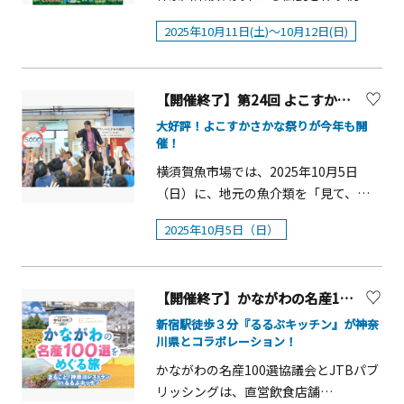
験できる旅行イベントです。 事前申
は葛飾北斎関係のイベントを開催して
地域まるごとホテル 出張フェアと同
しくなる情報をお届けします。ゲスト
https://teket.jp/2024/56344（別ウィ
で見頃シーズンが続く見込みです。さ
る野外音楽イベントYOKOSUKA
し込み不要です。開始時間になりまし
います。どうぞ併せてお立ち寄りくだ
日開催 【参加方法】事前申し込み不
として、エリアの拠点となる「浄楽
2025年10月11日(土)～10月12日(日)
ンドウで開きます）10月1日（水曜日）
らに、「秋バラ」の開花シーズンにあ
REGGAE BASHが今年も開催決定!! 日程
たら下記参加URLにアクセスいただく
さい。 ・北斎たんけん隊2025（主催：
要です。開始時間になりましたら下記
寺」のスタッフも参加します。マイア
10時00分から10月31日（金曜日）23時
わせて、2025年10月18日（土）・19日
は、2025年10月11日(土)～12日(日)の
とご参加いただけます。
神奈川県）
参加URLにアクセスいただくとご参加
バターでのご参加になりますので、顔
59分まで 各15名（申込超過の場合は抽
（日）にはイベント「秋のローズフェ
2days開催を予定、会場を夏島グラウン
https://app.metalife.co.jp/spaces/B
https://www.pref.kanagawa.jp/osiras
いただけます。
出しは不要です。ぜひお気軽にご参加
選） 11月5日（水曜日） （注記）はが
スタ」を開催し、バラに囲まれた園内
【開催終了】第24回 よこすかさかな祭り
ド特設会場に移し、なんと今年も入場
mdHrjgYRsjIx4doRkYi?
e/0602/hokusaitankentai2025/index.
https://app.metalife.co.jp/spaces/B
ください。※イベント内容は予告なし
きによる申込も可能です。【往復はが
で横須賀市消防団音楽隊による演奏、
無料!! &ldquo;未来への種蒔き&rdquo;
大好評！よこすかさかな祭りが今年も開
respawnFloor=H7vSf6ixQ6SbTTI35b
html・ミウラのミライ高校生アイデア
mdHrjgYRsjIx4doRkYi?
に変更する場合がございます。会場：
きによる申込方法】をご参照くださ
ジャズライブや、バラの花苗販売、ワ
催！
をコンセプトとした本イベントは、単
Ws※イベント内容は予告なしに変更す
ソン2025（主催：湘南国際村 北斎 DX
respawnFloor=H7vSf6ixQ6SbTTI35b
オンライン日時：2025年11月9日
い。 【日本舞踊ワークショップ】 (1)
ークショップやマルシェなどが楽しめ
なる野外音楽イベントの枠を超えて後
横須賀魚市場では、2025年10月5日
る場合がございます。旅に行く前から
CONFERENCE 実行委員会）
Ws旅に行く前から三浦半島の魅力を体
（日）12:00～13:00（予定）【参加方
日時令和7年12月6日（土曜日）10時30
ます。音楽や美味しいグルメ、各種イ
援の横須賀市や協賛企業との連携を強
（日）に、地元の魚介類を「見て、食
三浦半島の魅力を体験＆繋がること
https://www.pref.kanagawa.jp/osiras
験＆繋がることで、旅が一層楽しいも
法】事前申し込み不要です。開始時間
分から12時00分まで（予定）(2) 場所横
ベントとともに、横須賀港を臨むバラ
めながら成長を続けるフェスの新しい
べて、買って、遊んで、学べる」よこす
で、旅が一層楽しいものになるはず。た
e/0602/hokusaidx/ideathon.html
のになるはず。ご参加心よりお待ちし
になりましたら下記参加URLにアクセ
須賀市文化会館 中ホール（横須賀市
の花々をぜひご鑑賞ください。 2025年
2025年10月5日（日）
カタチを体現する。 詳細はオフィシャ
かさかな祭りが開催されます。特価朝
くさんの方のご来場心よりお待ちして
ております。
スいただくとご参加いただけます。
深田台50番地）(3) 内容公益社団法人日
「秋のローズフェスタ」開催概要公園
ルウェブサイト、SNS等で順次発表とな
市やマグロ解体ショー、魚のタッチプ
おります。
https://app.metalife.co.jp/spaces/B
本舞踊協会神奈川県支部の講師陣によ
内では「秋バラ」の見頃にあわせて、
る。第3回目となるYOKOSUKA
ールなど、小さいお子様から年配の方
mdHrjgYRsjIx4doRkYi?
るワークショップを実施します。日本
バラ園に囲まれた会場で音楽コンサー
REGGAE BASH 2025が今から待ち遠し
【開催終了】かながわの名産100選×るるぶキッチン 10/3（金）～「まるごと！神奈川レストラン」開催！
まで楽しめるイベントです。開催概要
respawnFloor=H7vSf6ixQ6SbTTI35b
の伝統芸能に見られる動きやしぐさの
トや、キッチンカーやバラの花苗販
い!! YOKOSUKA REGGAE BASH 2025 ・
■開催日：2025年10月5日（日）※雨
新宿駅徒歩３分『るるぶキッチン』が神奈
Ws旅に行く前から三浦半島の魅力を体
意味を、日本舞踊の鑑賞と体験の中か
売、バラに囲まれた芝生エリアでのヨ
会 場: 夏島グラウンド特設会場・開催
川県とコラボレーション！
天決行・荒天中止■時間：7:00～
験＆繋がることで、旅が一層楽しいも
ら楽しく学びます。(4) 対象小・中学
ガ体験やお子さまも楽しめるワークシ
日: 2025年10月11日(土)～10月12日
12:00■場所：横須賀魚市場（平成町3-
かながわの名産100選協議会とJTBパブ
のになるはず。ご参加心よりお待ちし
生 (注記）保護者は2名まで同伴可能
ョップなど、さまざまなプログラムを
(日)・入場料: 無料・主 催: ヨコスカレ
5-1）■主催：よこすかさかな祭り実行
リッシングは、直営飲食店舗
ております。
です。(5) 費用無料(6) 申込次のオンラ
開催します。■開催日時：2025年10月