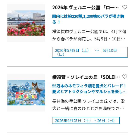
細は、横須賀市観光協会サイトまで
20：00■主催：久里浜観光協会 ＜有料
2026年 ヴェルニー公園 「ローズフェスタ」【横須賀市】
観覧席（一般協賛席）について＞今年
園内には約220種,1,200株のバラが咲き誇
は約3,000席を用意、2026年6月5日よ
る ！
り販売中。椅子席：3,000円／席ペア
横須賀市ヴェルニー公園では、4月下旬
席：9,000円／ペア会場：カインズ裏岸
から春バラが開花し、5月9日・10日に
壁（旧ニチロ岸壁） （開場17：00）
は「春のローズフェスタ」を開催しま
※返金なし
2026年5月9日（土） ～ 5月10日
す。バラと横須賀港の景色を楽しめま
（日）
す。爽やかな春の風を感じながらバラ
の香りと共に、心豊かなひとときをお
過ごしください。概要■開催日：2026
横須賀・ソレイユの丘 「SOLEIL DOG PARADE 2026 ～ネモフィラ畑に大集合！～」
年5月9日（土）～5月10日（日）■時
55万本のネモフィラ畑を愛犬とパレード！
間：10：00～16：00■内 容：花苗販
愛犬とアトラクションやマルシェを楽しめ
売やマルシェを開催するほか、当日受
るドッグイベントを4月25日(土)・26日(日)
長井海の手公園 ソレイユの丘では、愛
に開催
付のワークショップやキッチンカーが
犬と一緒に春のひとときを満喫できる
出店します。9日（土）には横須賀市消
横須賀市最大級のドッグイベント
防団音楽隊による演奏、10日（日）は
2026年4月25日（土）・26日（日）
『SOLEIL DOG PARADE 2026 ～ネモフ
ジャズの園内パレード生演奏も行いま
ィラ畑に大集合！～』を、2026年4月
す。