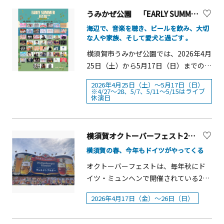
25日（土）・26日（日）に開催しま
うみかぜ公園 「EARLY SUMMER FESTA 2026 -Music and Beer-」【横須賀市】
す。メインイベント「ドッグパレー
ド」では、一面に咲く55万本のネモフ
海辺で、音楽を聴き、ビールを飲み、大切
な人や家族、そして愛犬と過ごす 。
ィラ畑でみんなでパレードします。ド
レスコードはネモフィラにちなんでブ
横須賀市うみかぜ公園では、2026年4月
ルー。愛犬家の皆様もワンちゃんも、
25日（土）から5月17日（日）までの期
ブルーのアイテムを身に着けてご参加
間、心地よい海風が吹き抜けるロケー
2026年4月25日（土）〜5月17日（日）
ください。パレード終了後には、ネモ
ションの中、「EARLY SUMMER FESTA
※4/27〜28、5/7、5/11〜5/15はライブ
休演日
フィラを背景に愛犬と記念撮影が予定
2026 -Music and Beer-」を開催しま
されています。ほかにも、愛犬の俊足
す。 芝生広場には特設ステージが登場
を競う50mタイムアタックや同じ犬種
し、総勢約70組のアーティストによる
の愛犬家同士で交流できる犬種別オフ
横須賀オクトーバーフェスト2026
ライブパフォーマンスをお楽しみいた
会、ワンちゃんグッズ、おやつ、ウェ
だけます。 また、ライブ日程にあわせ
横須賀の春、今年もドイツがやってくる
アなどが並ぶドッグマルシェなど、愛
て、ライブエリア隣接スペースでは
オクトーバーフェストは、毎年秋にド
犬と一緒に参加できる催しが多数用意
「クラフトビール総選挙」を実施。約
イツ・ミュンヘンで開催されている200
されています。 イベント期間中は、園
20銘柄のクラフトビールを飲み比べな
年以上の歴史を持つ世界最大のビール
内の観覧車やＧＯＧＯカートなどのア
がら、多彩な味わいをご堪能いただけ
2026年4月17日（金）～26日（日）
のお祭りです。今年で4回目となる横須
トラクションや広大な芝生広場、飲食
ます。 さらに、5月5日（火・祝）・6日
賀オクトーバーフェスト実行委員2026
施設など普段ワンちゃんが入れないエ
（水・振）には、愛犬と一緒に楽しめ