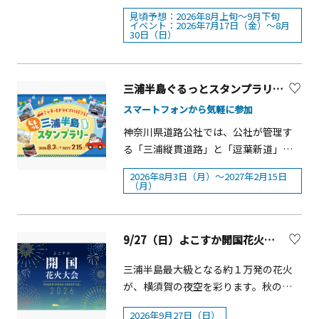
を行き交う船舶を眺めたり、海岸沿い
上旬から見頃を迎えます。今年は植え
ル・サマー・ランチ ～ ■ Very Aloha!
見頃予想：2026年8月上旬～9月下旬
でのバーベキューなど、さまざまな楽
付け時期を調整したことで、例年より
イベント：2026年7月17日（金）～8月
ハワイにときめく&hearts;夏のアフタ
30日（日）
しみ方ができます。 園内には、日本最
長く、9月下旬までヒマワリ畑を楽しめ
ヌーンティー～ WAIKIKI BEACH CLUB
初の洋式灯台「観音埼灯台」や、東京
る予定です。園内では花畑を複数のエ
～ ■ ALOHAプレゼント抽選会＆ハワイ
湾を中心とする海や自然を学べる「観
リアに分け、開花時期をずらすリレー
アンフォトブース設置 &nbsp; &nbsp;
音崎自然博物館」のほか、公園周辺に
三浦半島ぐるっとスタンプラリー開催【横須賀市】【逗子市】【三浦市】【葉山町】
方式を採用。夏の間を通して美しいヒ
は横須賀や三浦半島ゆかりの作家の作
マワリの景観を楽しめます。大輪で鮮
スマートフォンから気軽に参加
品を展示する「横須賀美術館」もあ
やかな黄色が特徴の「パイオニア」
神奈川県道路公社では、公社が管理す
り、公園を含む周辺地では、自然・歴
と、花びらが躍るように広がる「ダン
る「三浦縦貫道路」と「逗葉新道」の
史・文化と、多彩な魅力を楽しむこと
シングサン」が咲き誇り、青空との鮮
利用促進と、三浦半島地域の観光振興
ができます。
やかなコントラストが夏らしい絶景を
2026年8月3日（月）～2027年2月15日
を図るため、「三浦半島ぐるっとスタ
（月）
演出します。また、夕暮れ時には相模
ンプラリー」を8月3日からスタートさ
湾へ沈む夕日に照らされ、花畑全体が
せます。このスタンプラリーは、スマ
黄金色に染まる幻想的な景色も見どこ
ートフォンから簡単に参加することが
9/27（日）よこすか開国花火大会2026
ろ。まるで絵画のような風景は、写真
可能です。参加者は、あらかじめ設定
撮影にもおすすめです。さらに、2026
された対象スポット（13か所）を巡っ
三浦半島最大級となる約１万発の花火
年8月30日（日）までの期間限定で、ヒ
て、施設に掲示された二次元コードか
が、横須賀の夜空を彩ります。秋の澄
マワリをテーマにしたスペシャルグル
らスタンプを取得し、獲得したスタン
んだ空気のなかで、迫力のある演出を
メの販売や、豪華賞品が当たるフォト
2026年9月27日（日）