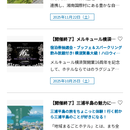
よりメニューが変更になる可能性がご
月5日（金曜日）までに当落に関わらず
ースやヤギといったソレイユの丘の動
容：エサやり体験400円（1回）、ポニ
和7年12月6日（土曜日）14時00分から
撮影した写真が対象です。&nbsp;・18
連携し、湘南国際村にある豊かな自然
ざいます※アレルゲンを含む食材を使
ご連絡いたします。）参加費：無料◆
物たちがお客様をお出迎え。動物たち
ーとお散歩（事前申込の上抽選）※雨
17時30分まで（予定）(2) 場所横須賀市
歳未満の方は保護者の同意を得たうえ
環境の中で、未病改善レッスンを開催
用する可能性がございますので、食物
プログラム詳細 ※画像はイメージで
との心温まるふれあいや、ここでしか
天・強風の場合は中止※参加人数に制
2025年11月22日（土）
文化会館 大ホール（横須賀市深田台
でご応募ください。18歳未満の方が応
しています。今回はおすすめのレッス
アレルギーをお持ち方はご予約の際に
す。 一、開口一番会の説明・鑑賞の注
撮れない記念写真をお楽しみくださ
限あり【いちご よこすかポートマーケ
50番地）(3) 出演（横須賀市）・「虎踊
募された場合は、保護者の同意を得た
ンをご紹介します！ ≪11月22日（土曜
必ずお知らせください。
意事項・短い前座噺を語ります。 一、
い。 そして、園内の飲食施設ではクリ
ットについて】横須賀の中心部、三笠
り」（浦賀虎踊り保存会）・「長井町
うえで応募されたものとみなします。
日） アスリート運動遊び＆食育セミ
海外落語道中よもやま噺世界65都市を
スマス限定のデコレーションドーナツ
公園近くにある&rdquo;いちご よこす
飴屋踊り」（長井町飴屋踊り保存会）
【開催終了】メルキュール横須賀 10/25(土)一夜限り！横須賀最大級のハロウィンDJナイト
&nbsp;・被写体が人物の場合は、必ず
ナー≫当日は、元Jリーガーの水内猛
巡った三遊亭竜楽の珍道中記を披露
やデザートピザなどのフードメニュー
かポートマーケット&rdquo;は、三浦半
（三浦市）・「チャッキラコ」（ちゃ
被写体本人に承諾を得たうえでご応募
氏、元日本代表でもある坪井慶介氏を
宿泊券抽選会・ブッフェ＆スパークリング
し、時代と共に変わる旅の徒然を楽し
も提供し、イベントを盛り上げます。
島の食の魅力がぎっしり詰まった名店
っきらこ保存会）・「菊名の飴屋踊
飲み放題付き! 横須賀最大級！ハロウィン
ください。（被写体が18歳未満の場合
お招きし、運動あそびのレッスンと食
んでいただきます。 一、蜘蛛駕籠駕籠
笑顔とぬくもりがあふれるソレイユの
イベント開催
が揃うマーケット＆フードコートで
り」（菊名あめや踊り保存会）・「海
は保護者の同意が必要です。）
に関するセミナーを実施します！元ア
メルキュール横須賀開業16周年を記念
屋が主役となる滑稽噺で江戸の旅風景
丘のクリスマスに、ぜひお越しくださ
す。 新鮮な「よこすか野菜」や海産
南神社面神楽」（海南神社面神楽保存
&nbsp;・投稿写真内で確認できる対象
スリートのお二人の経験を耳にした
して、ホテルならではのラグジュアリ
を表現します。川崎の&ldquo;六郷の渡
い。&nbsp;
物等、三浦半島の豊かな食材を取り揃
神楽師会）（千葉県）・「白桝粉屋お
物によって肖像権等の第三者の権利侵
り、成長期に必要な運動や食に関する
ー空間で楽しむ一夜限りのハロウィン
し&rdquo;も登場します。 一、お江戸
えたマーケットや、三浦半島の食材を
どり」（白桝粉屋おどり保存会）(4) 費
2025年10月25日（土）
害があった場合、キャンペーン事務局
知識などを蓄えたりできる予定です。
パーティ開催！DJやライブ、豪華ブッ
浮世絵語り～神奈川県から見る富士～
使用した海鮮・洋食・イタリアン・ス
用無料 (5) 申込次のオンラインチケット
は一切責任を負いません。
またとない貴重な機会となりますの
フェに加え、360度セルフィーステージ
NHKが世界一美しいと言われるボスト
イーツなど、あらゆるジャンルのメニ
発券システムよりお申込みください。
&nbsp;&nbsp;・本キャンペーンへの参
で、お誘い合わせのうえ、是非お申込
も登場します。仮装で盛り上がりなが
ン美術館の浮世絵コレクションをデジ
ューをオーシャンビューが印象的なウ
申込期間 定員 当選通知の連絡 （一次申
加は、応募者自らの判断と責任におい
みください！▼日時令和７年11月22日
【開催終了】三浦半島の魅力に触れる！地域まるごとホテル 出張フェア
ら、豪華宿泊券や豪華景品が当たる抽
タル化した際に、最高責任者を務めた
ッドデッキで、お楽しみいただけま
込） https://teket.jp/2024/56334（別
て行うものとし、応募に際して応募者
（土曜日）(1)アスリート運動あそび：
選会も楽しめる、SNS映え必至の特別な
三浦半島の旅をちょこっと体験！行く前か
牧野健太郎氏が専門的視点から楽しく
す。 定期的にライブやイベントも開
ウィンドウで開きます）10月1日（水曜
に何らかの損害が生じた場合、キャン
14時30分から15時30分まで(2)アスリー
ら三浦半島のことが好きになる！
夜をお届け。昨年は即完売した人気企
レクチャーします。 一、北斎漫画で遊
催しており、お料理を楽しみながら、
日）10時00分から10月31日（金曜日）
ペーン事務局の故意または重過失に起
トと食事について考える：16時15分か
画、今年もお見逃しなく。友達同士や
「地域まるごとホテル」とは、まち全
ぼう！マンガのルーツ「北斎漫画」を
横須賀に縁のあるアーティストたちの
23時59分まで 800名（申込超過の場合