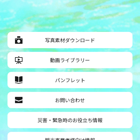
す。その他、お子さまから大人まで楽
しめるコンテンツが多数登場します。
⑤約500発の花火でブチアゲ！SUPER
ブチアガらナイトソレイユの丘で打ち
上げ花火を初開催。約500発の花火が
写真素材ダウンロード
「ブチアゲ」音楽に合わせて打ちあが
ります。花火打ち上げ開始前は、のん
びりはらっぱに新感覚のシューティン
動画ライブラリー
グゲームやカーニバルゲーム、ワーク
ショップ、キッチンカーのフード出店
など、夏の夜を彩る様々な楽しいコン
パンフレット
テンツが登場します。■開催日：2025
年8月16日（土）※雨天の場合は翌日17
お問い合わせ
日（日）に開催予定。■開催時間：
10：00～20：00 ※花火打ち上げ時間
は19：30～（10～15分間を予定してい
災害・緊急時のお役立ち情報
ます。）■開催場所：のんびりはらっ
ぱ■花火鑑賞料金：無料⑥キミは真の
忍者になれるのか！？忍者と修行！鉄