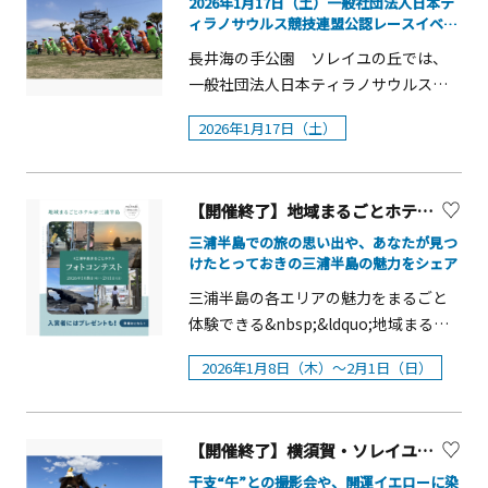
2026年1月17日（土）一般社団法人日本テ
しまれてきた「メルキュール横須賀オ
紙でできた不思議な桜「Magic桜」＆
ィラノサウルス競技連盟公認レースイベン
リジナル ヨコスカ・チェリー・チーズ
「えきめんや かき揚げそば無料引換券2
ト『第3回ティラノサウルスレース in ソレ
長井海の手公園 ソレイユの丘では、
ケーキ」が、新しい装いで登場。ミニ
イユの丘』を開催！
枚」のセットを抽選で300名様にプレゼ
一般社団法人日本ティラノサウルス競
サイズで楽しめるのも魅力です。 ま
ント！抽選にもれても京急プレミアポ
技連盟公認レースイベント『第3回ティ
た、横須賀市津久井浜で苺づくりを行
イント会員でPASMO登録をしている方
2026年1月17日（土）
ラノサウルスレース in ソレイユの丘』
う「津久井浜 Hajime Farm」の苺を使
限定で500ポイントをプレゼント！●参
を、2026年1月17日（土）に開催しま
用。近年では全国的にも珍しくなった
加方法(1) 京急電鉄が運営する地域情
す。また、2025年11月27日（木）よ
&ldquo;土栽培&rdquo;にこだわり、一
報/MaaSサイト「newcal」にて会員登
【開催終了】地域まるごとホテル＠三浦半島 Instagramフォトコンテスト
り、当レースの参加者の募集を開始し
粒一粒を大切に育てた苺の中から、そ
録ＵＲＬ： https://newcal.jp/(2)
ています。&nbsp; 全国的に話題となっ
三浦半島での旅の思い出や、あなたが見つ
の時期に最も状態の良いものを厳選し
「newcal」内特設ページからスタンプ
けたとっておきの三浦半島の魅力をシェア
ているティラノサウルスレースは、テ
て提供します。苺のムースやミニタル
ラリーを発券（発券後，「ＭＹペー
ィラノサウルススーツを着用しながら
三浦半島の各エリアの魅力をまるごと
トに加え、焼きたてスコーンには、
ジ」のＭＹチケットに表示）(3) スタン
原っぱを駆け抜け1位を争う、観客も参
体験できる&nbsp;&ldquo;地域まるご
Hajime Farmの苺を贅沢に使用したシ
プ獲得対象スポットに近づいたら「Ｍ
加者も思わず笑顔になるユニークな参
とホテル@三浦半島&rdquo;その魅力を
ェフ特製ジャムを添え、苺本来の甘み
Ｙページ」を開き，ＭＹチケットから
2026年1月8日（木）～2月1日（日）
加型イベントです。中学生以上が参加
シェアするフォトコンテストを開催し
と香りを最後のひと口までお楽しみい
該当するスタンプラリーを開いて対象
できる「成獣の部」のほか、小学生以
ます！三浦半島での旅の思い出や
ただけます。アフタヌーンティーを彩
スポットのスタンプ画面をタップする
下の子どもたちが参加できる「幼獣の
&nbsp;あなたが見つけたとっておきの
る紅茶には、約200年の歴史を誇り、世
とスタンプ獲得(4) ４箇所の対象スポッ
部」もご用意しており、公園を訪れる
【開催終了】横須賀・ソレイユの丘 元日から「開運爆上がりイベント」
三浦半島の魅力を&nbsp;#三浦半島ま
界の一流ホテルで愛され続けているド
トを巡ってスタンプを集めたら，指定
幅広い年代の方々にご参加いただけま
るごとホテル をつけてシェアしてくだ
イツのプレミアムティーブランド「ロ
干支“午”との撮影会や、開運イエローに染
された抽選・引換エリアにて抽選実施