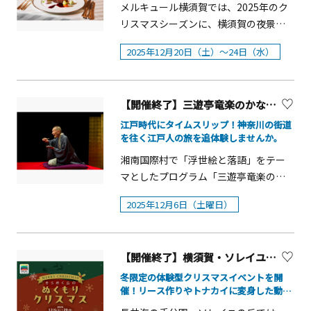
規約に同意したものとみなします。
公式ページからご予約いただいたお客
ートを迎えられそうです。
記念公園（逗子市）アクセス方法：京
メルキュール横須賀では、2025年のク
前予約でロゼスパークリングワイン おひと
ださい。&nbsp; ■ 三崎まぐろ・かに
心行くまで楽しみませんか。※「一般
&nbsp;&nbsp;■賞および賞品三崎港エ
様限定となります。Very Berry! 苺と
急線「逗子・葉山」駅から京浜急行バ
リスマスシーズンに、横須賀の夜景と
り様1杯プレゼント
大特価 12月27日（土）～31日（水）
社団法人日本ティラノサウルス競技連
リア賞 1名様 （賞品：み
SAKURAでときめく「春のアフタヌー
ス「葉山」行きまたは「葉山町福祉文
共に味わう特別なクリスマス限定ディ
一年の感謝を込めて、長井水産の年末
盟」について：https://t-
さきまぐろきっぷ）三崎エリア
ンティー」概要■期間：2026年2月1日
2025年12月20日（土）～24日（水）
化会館」行きに乗車５分「富士見橋」
ナーをご用意しました。ホテル19階の
限定特別セールを開催。三崎まぐろを
rex.or.jp/&nbsp; 第3回ティラノサウル
賞 1名様 （賞品：みさ
（日）～4月30日（木）■提供時間：
バス停下車徒歩５分その他詳細は公式
フレンチレストラン「ビストロ・ブル
中心に、かにをはじめ、厳選した海産
スレースinソレイユの丘 概要■開催
きまぐろきっぷ）&nbsp;秋谷・芦名・
12：00~17：00 （L.O 15：00）※120
WEBサイトをチェック！
ゴーニュ」では、総料理長が厳選した
物を大特価でご用意します。三崎産め
日：2026年1月17日（土） 11：00ス
佐島エリア賞 1名様（賞品：よこすか
分制■場所：メルキュール横須賀19Fレ
【開催終了】三遊亭竜楽のかながわ寄席 北斎をめぐる浮世絵落語道中
三浦半島産の食材を用いた、クリスマ
ばちまぐろ（中トロ・赤身）や本まぐ
タート（9：30から受付）■会場：長井
満喫きっぷ）ひげおぢ
ストラン「ビストロ・ブルゴーニュ」
スだけの特別なフルコースを提供しま
江戸時代にタイムスリップ！神奈川の街道
ろ中トロのほか、かまぼこ、伊達巻、
海の手公園 ソレイユの丘■定員：計
賞 1名様 （賞品：よ
■料金：お一人様 5,500円（税込）※お
を往く江戸人の旅を追体験しませんか。
す。ロゼスパークリングワインで乾杯
いくら、数の子など、お正月に欠かせ
320体（※定員の変動の可能性あり）
こすか満喫きっぷ）&nbsp;※賞品は予
一人様から予約可※ロゼ スパークリン
しながら、洗練された大人のひととき
湘南国際村で「浮世絵と落語」をテー
ない食材も豊富にそろいます。&nbsp;
（成獣オスの部・110体／成獣メスの
告なく変更になる可能性があります。
グワイン（グラス） 900円（税込）別
をお楽しみください。 注目のメインデ
マとしたプログラム「三遊亭竜楽のか
■ 年末ガラポン抽選会 12月29日
部・110体／幼獣オス・メスの部・計
&nbsp;&nbsp;■結果発表&nbsp;2026
途■予約：前日までの予約が必要（オ
ィッシュは、しっとりとした肉質が魅
ながわ寄席 北斎をめぐる浮世絵落語道
（月）～31日（水）各日11時より先着
100体）■参加費：成獣（中学生以上）
年2月下旬頃&nbsp;公式アカウント（
ンライン又は電話） &nbsp; &nbsp;
2025年12月6日（土曜日）
力の葉山牛サーロインステーキ。三浦
中」を開催します。&ldquo;国際派落語
300回転限定で、館内店舗の商品をはじ
1,000円／幼獣（小学以下）600円 ※
@mitabi_miurahanto ）からDMにて
半島産の蕪・山葵・大葉を用いたコン
家&rdquo;として知られる三遊亭竜楽氏
め魅力的な景品が当たる、年末ガラポ
税込■参加方法：WEBチケット事前購
受賞者に連絡いたします。&nbsp;ま
ディメントを添え、コーヒー香るマデ
による「浮世絵と落語」をテーマとし
ン抽選会を開催します。館内のお買い
入制（※先着制、当日参加枠なし）■
た、地域まるごとホテル旅行オンライ
ラ酒ソースとともにお楽しみいただけ
【開催終了】横須賀・ソレイユの丘「きらめく丘のぬくもりクリスマス」
た口演や、&ldquo;世界一美しい浮世絵
上げレシート3,000円(税込・期間中合
申し込み方法：下記「ソレイユの丘」
ンイベント内や公式アカウントでも受
る、クリスマス限定の特別な一皿で
&rdquo;と言われる米国ボストン美術館
冬限定の体験型クリスマスイベントを開
算可)ごとに1回、ご参加いただけます。
公式HPのチケット購入ページからお申
賞作品を発表予定です。
す。地元の旬食材を活かすことで、味わ
催！リース作りやトナカイに変身した動物
所蔵の浮世絵のデジタル化プロジェク
■ 獅子舞パフォーマンス １月3日
し込みください。■チケット購入ペー
&nbsp;&nbsp;※受賞通知を受信後は、
たちとのふれあい、クリスマスフードも期
いだけでなく、横須賀の恵みを感じる
トにおける日本側最高責任者である牧