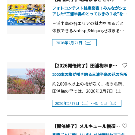
踏み入れたかのような臨場感をお楽し
28、5/7、5/11〜5/15はライブ休演日■
候により変動する場合がございます。
みいただけます。 「ソレイユ恐竜島」
会場：うみかぜ公園■後援：横須賀市
フォトコンテスト結果発表！みんながシェ
あらかじめご了承ください。見頃予想
アした“三浦半島のとっておきの１枚”を見
の誕生を記念し、3月7日（土）には、
■主催：EARLY SUMMER FESTA実行委
てみよう
ネモフィラ：4月中旬～4月下旬（4月7
一般社団法人日本ティラノサウルス競
員会■特別協賛：株式会社ドリームビ
三浦半島の各エリアの魅力をまるごと
日現在5分咲き）ポピー：4月下旬～5月
技連盟公認イベント「第4回ティラノサ
ア、プレミアムウォーター株式会社■
体験できる&nbsp;&ldquo;地域まるご
中旬空を泳ぐこいのぼり！2026年4月
ウルスレース in ソレイユの丘」を開催
協賛：株式会社ONE ROOF、XNEXT、
とホテル@三浦半島&rdquo;三浦半島の
24日（金）～5月24日（日）の期間中
2026年2月21日（土）
します。 毎回多くの参加申込が寄せら
Jackery■企画制作：株式会社
魅力をSNSでシェアしてもらうフォトコ
は、こどもの日に合わせてポピー園に
れる人気イベントで、今回は最大300体
CULTURE AVENUE■制作協力：株式会
ンテストを2026年1月8日（木）～2月1
こいのぼりが登場。赤いポピーの上を
（成獣220体・幼獣80体予定）と過去最
社リーディ／株式会社withdog.jp ／ 株
日（日）に実施。そして、その結果発
優雅に泳ぐ姿は、この時期だけの特別
大規模での実施となります。 さらに、
【2026開催終了】田浦梅林まつり【横須賀市】
式会社T&amp;C ／ 株式会社クルー ／
表＆表彰式をオンラインで開催しま
な景色です。ポピー園にて無料の花摘
音楽に合わせて園内を行進する「ティ
Tfactory ※ライブ観覧にはチケットが
す！当日は、謎の旅行好きおじさんこ
2000本の梅が咲き誇る三浦半島の花の名所
み大会5月30日（土）・31日（日）に
ラノパレード」も初開催。そのほか
必要です。詳細は公式サイトにてご確
と「ひげおぢ」と地域まるごとホテル
約2,000本以上の梅が咲く、梅の名所、
は、ポピー園にて無料の花摘み大会を
「ティラノ綱引き」や「ティラノファ
認ください。ライブ出演者iON! / いぎな
各エリアの宿スタッフが審査員として
田浦梅の里では、2026年2月7日（土）
開催予定です。ご家族での思い出づく
ッションコンテスト」など、多彩なプ
り東北産 / ウマ娘 プリティーダービー /
皆さまの写真にコメントいたします。
～3月1日（日）の期間、第71回「田浦
りにぜひご参加ください。【くりはま
ログラムが予定されており、会場を盛
STU48 / Devil ANTHEM. / ドラマチック
マイアバターでのご参加になりますの
2026年2月7日（土）～3月1日（日）
梅林まつり」が開催されます。開催概
花の国について】くりはま花の国は、
り上げます。概要■開催日：2026年3月
レコード / のんふぃく! / RE-GE / ≒JOY /
で、顔出しは不要です。ぜひお気軽にご
要期間：2026年2月7日（土）～3月1日
入園無料で気軽に楽しめる緑豊かな公
7日（土）■会場：長井海の手公園 ソ
UtaGe! / 煌めき☆アンフォレント / ドラ
参加ください。※イベント内容は予告
（日）親子でたこあげ開催日時：2月8
園です。春のポピー、秋のコスモスを
レイユの丘 「のんびりはらっぱ」■
マチックレコード / Task have Fun /
なしに変更する場合がございます。会
【開催終了】メルキュール横須賀 「Very Berry! 苺とSAKURAでときめく春のアフタヌーンティー」
日（日）13：00～14：00場所：田浦梅
はじめ、ハーブ園や冒険ランド、アー
定員：300名（先着順）※当日参加枠な
STAiNY / Honey Devil / フューチャーサ
場：オンライン日時：2026年2月21日
の里集合：田浦梅の里芝生広場参加自
季節ごとに新しい! 少しだけ特別なアフタ