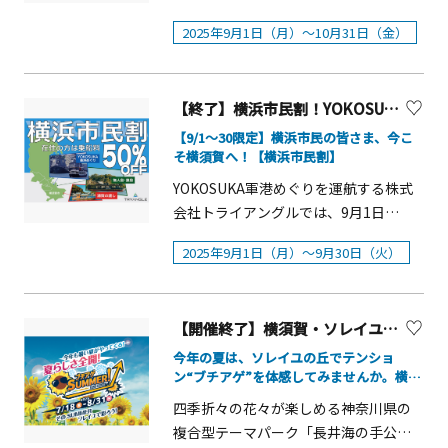
日（土）～11月3日（月・祝）※休館
ピリ辛麻婆豆腐ときゃらぶき定食【丹
用》 キャンペーンの実施に当たって
秋のおでかけは、花と緑にあふれる
博物館 2階常設展示室（横須賀市深田
「絶品すぎる！YOKOSUKAのハーフブ
：10月6日（月）※無料観覧日 11月3日
沢大山】 1,400円※すべてのランチメニ
は、その商品等を選ぶことにより、ど
2025年9月1日（月）～10月31日（金）
「くりはま花の国」へ。入園無料で一
台95）(3) 内容国指定重要有形民俗文化
ッフェ・ランチ」が、2025年9月1日
（月・祝）■会場 ：横須賀美術館 企画
ューに『選べる神奈川銘菓』が付きま
れだけCO2排出量が削減されるかを数
日中楽しめる公園で、心に残るひとと
財「三浦半島の漁撈（ぎょろう）用
（月）～10月31日（金）の期間、ハロ
展示室■主催： 横須賀美術館、朝日新
す。※ランチメニューで提供するメニ
字で表した「デカボスコア」を店舗等
きをお過ごしください。コスモスまつ
具」を所蔵する横須賀市自然・人文博
ウィン仕様に大変身します。期間中は
聞社■後援： 駐日スロバキア共和国大
ューは、ディナーメニューのアラカル
に掲示しますので、お買い物の際の参
りイベントスケジュール・9月20日
【終了】横浜市民割！YOKOSUKA軍港めぐり・無人島・猿島・浦賀の渡し
物館の民俗展示を学芸員が解説しま
吸血鬼をテーマに「ドラキュラ伯爵の
使館、絵本学会■協力： スロバキア国
トとしても提供。【ディナーメニュ
考にしてください。 （注記）デカボス
（土）～23日（火・祝） 巨大！ダン
す。海や漁撈を介して広まった民俗芸
ハロウィン・パーティ・ブッフェ
【9/1〜30限定】横浜市民の皆さま、今こ
際児童芸術館（BIBIANA）、一般社団
ー】（抜粋）■「おつけもの慶キム
コアは、Earth hacks株式会社の登録
ボールめいろ（有料）・9月27日
そ横須賀へ！【横浜市民割】
能について、三浦半島の暮らしを織り
2025」と題して、三浦半島の秋の味覚
法人日本国際児童図書評議会（JBBY）
チ」の大山豆腐冷ややっこ【横浜・川
商標です。 &nbsp; 《SDGsの推進につ
（土）・28日（日） こども縁日（有
交ぜながらご説明します。「カナガ
を取り入れた遊び心あふれる&ldquo;こ
YOKOSUKA軍港めぐりを運航する株式
【横須賀美術館】自然豊かな三浦半島
崎】&times;【丹沢大山】580円■きゃ
いて》 県では、SDGsの達成にもつなが
料）・10月4日（土）・5日（日） ち
ワ リ・古典プロジェクト in 横須
わカワ&rdquo;メニューが勢ぞろいしま
会社トライアングルでは、9月1日
の東端、風光明媚な観音崎にある美術
らぶきポテトサラダ【丹沢大山】 890
る取組として、脱炭素に資する商品等
りめんコスモスづくり（有料）・10月
賀」をもっと楽しむために、この機会
す。デザートコーナーでは、ライブ感
（月）〜30日（火）の期間中、横浜市
館です。多彩な企画展のほか、環境と
円■四五六菜館 点心3種食べ比べ【横
の購入を通じ、脱炭素社会実現に向け
11日（土）・12日（日）・13日（月・
2025年9月1日（月）～9月30日（火）
に是非ご参加ください。(4) 費用無料(5)
あふれる「生絞りモンブラン」やカラ
にお住まいの方は乗船料が半額になる
調和したユニークな建築と絶景美術館
浜・川崎】 680円■神奈川3種盛り晩酌
た取組を推進しています。
祝） 巨大！ダンボールめいろ（有
申込予約不要です。当日直接お越しく
フルなハロウィンスイーツが登場し、
【横浜市民割】キャンペーンを行いま
にも選ばれた抜群の眺望が魅力です。
セット【横浜・川崎】&times;【三浦半
料）・10月18日（土） こども工作教
ださい。
お子さまにも人気の遊び心あふれる演
す！ 横浜から電車でわずか30分に位置
有名シェフが総料理長のイタリアンレ
島】&times;【丹沢大山】1,500円■三
室（先着無料）・10月19日（日） こ
出が満載。さらに、期間限定の彩り豊
【開催終了】横須賀・ソレイユの丘「ブチアゲSUMMER！2025 SOLEIL」
する「横須賀」－。少し足を延ばせ
ストランも人気です。
崎のまぐろのセビーチェ湘南ゴールド
ども縁日（有料）・10月25日（土）・
かなメインディッシュや、スモーク演
ば、そこには知られざる非日常が待っ
今年の夏は、ソレイユの丘でテンショ
ドレッシング【三浦半島】&times;【湘
26日（日） ハーブ園へようこそ！
出が楽しいオリジナルカクテルも用意
ン“ブチアゲ”を体感してみませんか。横須
ています。9月は横須賀へ〝近くの非日
南】 980円■三崎のまぐろの茜身 竜田
（有料） 各イベントのスケジュールや
賀発のブチアゲサマーイベントが、あなた
され、大人から子どもまで楽しめる仕
常〟を見つけに行きませんか？株式会
四季折々の花々が楽しめる神奈川県の
揚げ【三浦半島】 680円■籠清 蒲鉾3種
の夏を最高の思い出にします。
詳細は、公式ホームページで最新情報
掛けが盛りだくさん。期間中、ご利用
社トライアングルが運行する「無人
複合型テーマパーク「長井海の手公園
食べ比べ【箱根】 830円■三崎のまぐ
をご確認ください。【くりはま花の