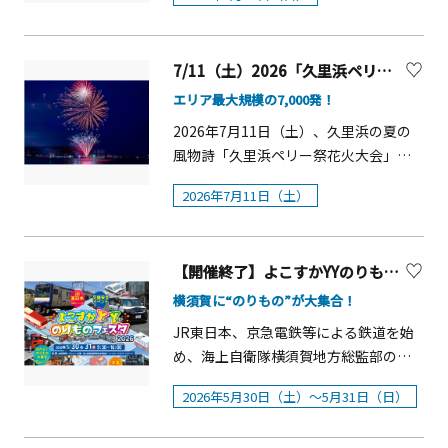
プの数に応じて、地域の魅力ある賞品
お楽しみください。最新情報はこちら
コンテストなどの夏イベントも開催。
に応募できます。&nbsp;【対象スポッ
をご覧ください。 概要■開催日：2026
花とグルメ、イベントがそろう夏のソ
ト】①長井海の手公園 ソレイユの丘
年9月27日（日）■時間：18：00～
レイユの丘で、季節ならではのひとと
7/11（土）2026「久里浜ペリー祭花火大会」【横須賀市】
②農産物直売所 すかなごっそ
18：30（予定）■開催場所海辺つり公
きをお楽しみください。【概要】■開
③YOKOSUKA軍港めぐり④横須賀美術
園（横須賀市平成町3丁目1）うみかぜ
エリア最大規模の7,000発！
花場所：フラワーガーデンウエスト・
館（スタンプの獲得は2026年９月上旬
公園（横須賀市平成町3丁目23）新港ふ
2026年7月11日（土）、久里浜の夏の
園内各所■開花時期：2026年8月上旬～
（再オープン）から）⑤佐島マリーナ
頭 （横須賀市新港町）ほか
風物詩「久里浜ペリー祭花火大会」を
9月下旬■見頃：2026年8月上旬～■開
（スタンプの獲得は2026年９月25日か
開催します。エリア最大規模となる約
花本数：約10万本（園内全体）■主な
ら）⑥いちご よこすかポートマーケ
2026年7月11日（土）
7,000発の花火が、久里浜の夜空と海を
品種：パイオニア、ダンシングサン※
ット⑦まるわ食堂（逗子海岸ロードオ
鮮やかに彩ります。「よこすか開国バ
開花時期・見頃は天候などにより変動
アシス）⑧808Cafe10R（逗子海岸ロー
ザール」や「水師提督ペリー上陸記念
する場合があります。
ドオアシス）⑨城ヶ島海上イケス釣り
【開催終了】よこすかYYのりものフェスタ2026
式典」、「KURIHAMAパレード」「盆
堀J&rsquo;s Fishing⑩うらりマルシェ
踊り」も同日開催。会場には100店舗以
横須賀に“のりもの”が大集合！
⑪三崎朝市⑫葉山ステーション⑬たぶ
上の露店が並び、にぎわいあふれる1日
JR東日本、京急電鉄等による鉄道を始
ん世界一小さいチョコレート工場（レ
をお楽しみいただけます。ぜひご家族
め、海上自衛隊横須賀地方総監部の艦
ストハウス逗葉）
やご友人とともにお越しください。久
艇、その他自動車などの「のりもの」
里浜ペリー祭花火大会 概要■開催
2026年5月30日（土）～5月31日（日）
というテーマを通じて横須賀を楽しん
日：2026年7月11日（土）※荒天中
でいただくイベントです。イベント詳
止、順延無し■開催時間：19：30～