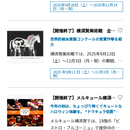
日（月・祝）の期間にを変更になりま
月31日（金曜日）必着です。当選・落
日は混雑が予想されますので、公共交
2025年9月20日（土）～2025年11月24
験が当たるガチャガチャなど、この秋
ない商品を購入した場合などに、通常
した。これに合わせ、コスモスまつり
選の通知は11月5日（水曜日）に発送し
通機関をご利用いただきますよう、ご
日（月・祝）
おもわず神奈川に行ってみたくなる仕
付与されるポイントよりも、ポイント
は9月20日（土）～11月24日（月・
ます。【往信面】【返信面】（注記）
協力をお願いいたします。※その他事
掛けが満載です。かながわの名産100選
を上乗せして提供します。 （ポイント
祝）までとなります。横須賀 くりはま
「(1)参加希望内容」は、1つのみ記載し
前予約制の各イベント・プログラム情
&times;るるぶキッチン「まるごと！神
上乗せイメージ） 2 事業者・対象商品
花の国では、2025年9月20日（土）～
てください。公演及びワークショッ
報について詳しくは下段のWEBサイト
【開催終了】横須賀美術館 企画展「ブラチスラバからやってきた！世界の絵本パレード」
奈川レストラン」※価格は税込です。
等 コンビニエンスストア2社を含む12
11月24日（月・祝）の期間、秋の恒例
プ、または複数のワークショップを申
をご覧ください。
世界的絵本原画コンクールの受賞作等を紹
【ランチメニュー 前半】10/3（金）～
事業者、県内約800の店舗等で実施しま
イベント「コスモスまつり」が開催さ
し込む場合は、それぞれ往復はがきを
介
10/16（木）■足柄牛のすき煮定食【足
す。 （注記）参加事業者・対象商品等
れます。まつり期間中は、お子さま向
送付していただく必要があります。
横須賀美術館では、2025年9月13日
柄】 2,000円■ふわふわデミグラスオム
は、別紙のとおり。 （参考）昨年度実
けの楽しいイベントを多数開催されま
３ 主催等 主催：かながわの伝統文化
（土）～11月3日（月・祝）の期間、企
ライス定食【相模湖・相模川流域】
績：9事業者、県内97店舗等（延べ約53
す。18,000㎡の広大なコスモス園では
の継承と創造プロジェクト実行委員会
画展「ブラチスラバからやってきた！
1,400円■まご茶漬けと籠清の蒲鉾定食
万人が利用） 3 実施期間 令和7年10月
例年100万本のコスモスが咲き誇ります
（神奈川県、神奈川県教育委員会、横
2025 年9月13 日（土）～11月3日（月・
世界の絵本パレード」を開催します。
【箱根】 1,250円■三崎のまぐろの3種
祝）
1日（水曜日）から12月26日（金曜日）
が、今年はヒマワリの後に植え付けを
須賀市教育委員会等で構成）後援：横
本展は、スロバキア共和国の首都ブラ
食べ比べ丼【三浦半島】 1,600円【ラン
まで &nbsp; 参考資料 「かながわ
行ったため、開花は11月上旬以降とな
須賀市教育委員会、三浦市 ４ ＜連動
チスラバで 2 年ごとに開催される世界
チメニュー 後半】10/17（金）～
CO2CO2（コツコツ）ポイント+（プラ
る予定です。「無料花摘みイベント」
企画＞ 横須賀市自然・人文博物館学芸
最大規模の絵本原画コンクールである
10/31（金）■厚木のとん漬け定食【丹
ス）」チラシ（別ウィンドウで開きま
【開催終了】メルキュール横須賀 「ドラキュラ伯爵のハロウィン・パーティ・ブッフェ2025」
は、11月23日（日）・24日（月・祝）
員による展示解説「民俗芸能を伝えた
「ブラチスラバ世界絵本原画展」の
沢大山】 1,400円■湘南しらす丼【湘
す） 《キャンペーンサイトURL》
に日程を変更して実施します。ハーブ
海と暮らし」 (1) 日時令和7年12月6日
今年の秋は、ちょっぴり怖くてキュートな
2023 年度の受賞作と、日本から出品さ
南】 1,600円■野菜たっぷり醤油サンマ
https://www.pref.kanagawa.jp/osiras
ハロウィン体験を。 “ドラキュラ伯爵”が
園では「センセーション」や「レモン
（土曜日）1回目 12時00分から2回
れた 10 組の絵本原画等を紹介します。
ーメン 四五六菜館点心と慶のキムチ
濃厚におもてなし
e/0522/co2co2pointplus/（別ウィン
ブライト」がすでに咲き始めひと足早
目 12時50分から （ぞれぞれ40分程
メルキュール横須賀では、19階の「ビ
&nbsp;開催概要■会期： 2025 年9月13
【横浜・川崎】 1,250円■大山豆腐の
ドウで開きます） 《デカボスコアの活
くコスモスをお楽しみいただけます。
度を想定）(2) 場所横須賀市自然・人文
ストロ・ブルゴーニュ」で提供中の