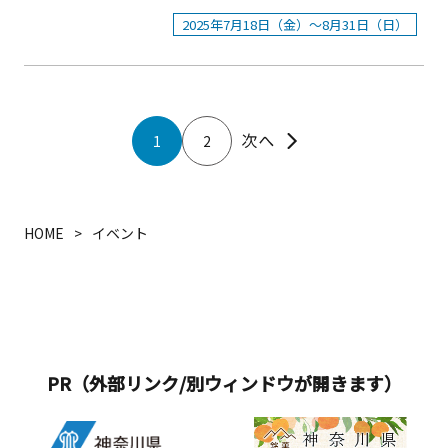
のお子さまがスタッフに「トリック・
島・猿島」・「浦賀の渡し」の航路も
ソレイユの丘」では、この夏を最高に
ろ 5種盛り食べ比べ【三浦半島】 2,180
国】入園無料で楽しめる緑豊かな公
オア・トリート♪」と声をかけると、
2025年7月18日（金）～8月31日（日）
同期間中、乗船料が半額です。＜ご利
盛り上げる特別イベント『ブチアゲ
円■ポテチパンのブルスケッタ【三浦
園。春はポピー、秋はコスモスが咲き
かわいいプチギフトも！ご家族やご友
用にあたっての注意事項＞■ 『横浜市
SUMMER！2025 SOLEIL』を開催しま
半島】 580円■クリームチーズキムチ
誇り、シーズンには市内外から訪れる
人と一緒に、ちょっぴり怖くてキュー
民割』対象の方は、横浜市に在住の方
す。&nbsp; イベント期間中には、平日
【横浜・川崎】 890円■愛川のたまご
多くの人でにぎわいます。ほかにもハ
トなハロウィン体験をぜひお楽しみく
のみとなります。■ 『横浜市民割』ご
限定のお得なフリーパスの販売や、ソ
プリン【丹沢大山】 680円※限定メニ
ーブ園や冒険ランド、アーチェリー場
ださい。絶品すぎる！YOKOSUKAのハ
利用の方は、各窓口で住所記載の身分
レイユの丘では初となる音楽に合わせ
ューから7品をピックアップした「まる
など見どころがいっぱい！冒険ランド
1
2
ーフブッフェ・ランチ 「ドラキュラ
証明書（運転免許証、マイナンバーカ
て約500発の花火が打ちあがる花火ショ
ごと！神奈川コース」（お1人様5,000
にある巨大なゴジラのすべり台も子ど
伯爵のハロウィン・パーティ・ブッフ
ード等） をご提示ください。ご提示い
ー、毎年大人気のヒマワリをモチーフ
円）もご用意しております。『かなが
もたちに大人気です。花の見頃に合わ
ェ 2025」概要 ■期 間：2025年9月1日
ただけない場合は本割引の適用ができ
にした期間限定フード、参加型の夏の
わの名産100選』 について1985年から
せたまつりや子どもが楽しめるイベン
（月）～10月31日（金）■時 間：11：
ません。※中学生以下の方は学生証が
フォトコンテストなど、夏を思いっき
続く歴史の中で、豊かな自然が育んだ
HOME
イベント
トなども随時開催されています。
30～14：30（L.O. 14：00）※事前予約
ご利用いただけます。※該当地域で在
り楽しめる8種の多彩なコンテンツが多
農林水産品、地元で長く愛される加工
受付中■会 場：メルキュール横須賀
学（高校生以上）、在勤されている方
数登場します。 今年の夏は、ソレイユ
食品や工芸品の中から選定された珠玉
19F フレンチレストラン「ビストロ・
は対象外となりますのでご注意くださ
の丘でテンション&ldquo;ブチアゲ
の逸品リスト。2019年に観光客のニー
ブルゴーニュ」■料 金（税込）大人
い。※公共料金の領収書・自宅に届く
&rdquo;を体感してみませんか。
ズの変化やインバウンド等を意識して
（中学生以上）4,400円オードブルブッ
手紙等は適用外となります。■ 『横浜
&nbsp; 「ブチアゲSUMMER！2025
新たな「かながわの名産100選」を選定
フェ＆メインディッシュ＆スイーツブ
市民割』を15名以上の団体でご利用の
SOLEIL」概要開催期間：2025年7月18
しました。現在、農林水産品33品目、
PR（外部リンク/別ウィンドウが開きます）
ッフェ小学生（6～12歳）2,200円オー
場合は、事前申込をお勧めします。
日（金）～8月31日（日）①平日日限定
加工食品56品目、工芸品11品目の計
ドブルブッフェ＆ハーフサイズメイン
（1）事前申込みの場合は、下記お問い
のアトラクションフリーパス『エクス
100品目が選定されています。
ディッシュ＆スイーツブッフェ幼児（5
合わせ先まで、ご利用日の2週間前まで
トリームパス』が期間限定で復活。人
『editor&rsquo;s fav るるぶキッチ