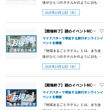
因するものを除きその責任を一切負い
ら17時15分まで▼場所湘南国際村めぐ
女子会での参加も歓迎。ハロウィンな
体がひとつのホテルかのようにおもて
画面に投影し、クイズやポージングで
生演奏等、様々なパフォーマンスを楽
は抽選） 11月5日（水曜日） （二次申
ません。&nbsp;&nbsp;・受賞通知後、
りの森、湘南国際村センター▼行程・
らではの非日常体験を心ゆくまで楽し
なしをする特別な旅のパッケージプラ
客席参加のパフォーマンスを行いま
しめます。 観光客や外国の方にはも
込）https://teket.jp/2024/56343（別
指定の期限内にご連絡がない場合は、
14時00分 湘南国際村センター仮設駐
2025年10月22日（水）
んで、最高の一夜を過ごそう。&nbsp;
ン。チェックインするのは、海のそば
す。 一、北斎&times;落語「神頼み」
ちろん、地元の方にも親しまれている
ウィンドウで開きます）11月6日（木曜
受賞を無効といたします。
車場 集合・受付・14時30分～15時30
イベントプログラム（予定）■16:00
の小さなまち。フロントは老舗の酒
江戸っ子が富士をめざす落語の旅噺を
スポットです。ぜひお立ち寄りくださ
日）10時00分から12月5日（金曜日）
&nbsp;&nbsp;・受賞者から提供いただ
分 アスリートと運動あそび＠湘南国
受付開始■17:00 会場オープン・ウェ
屋、レストランは、港の朝市や地元に
改作して、大画面の浮世絵とコラボさ
い。
12時00分まで 200名（定員に達し次第
いた個人情報は、賞品の発送に関わる
際村めぐりの森イベント広場・16時15
ルカムドリンク &amp; ブッフェ開始※
【開催終了】謎のイベントMC「ひげおぢ」と一緒に日本旅行のベテラン添乗員が教える“お得旅” in 三浦半島・三崎港
愛される食堂。アクティビティは、お
せて演出します。 ◆出演者 三遊亭竜楽
終了） 申込後、順次通知 （注記）当
範囲のみに利用いたします。
分～17時15分 アスリートと食事につ
ゲストをお迎えし、スパークリングワ
寺での写経体験や、漁師さんとの船
マイアバターで参加する旅行オンラインイ
群馬県前橋市生まれ。中央大学法学部
日、席に余裕がある場合は事前のお申
&nbsp;&nbsp;・海外からのご応募は可
いて考える＠湘南国際村センター内展
インで乾杯！秋の味覚を盛り込んだ、
ベントを開催
旅。まち全体で宿泊・飲食・アクティ
卒業後、故五代目三遊亭円楽に入門。
し込みがなくても入場可能です。詳細
能ですが、賞品の送付先は日本国内に
示室・17時30分 解散▼参加費無料▼
ハロウィン仕様の食べ放題ブッフェは
ビティなど様々な体験をおとどけしま
1992年真打に昇進する。2008年より海
「地域まるごとホテル」とは、まち全
は公演前日の12月5日（金曜日）17時
限定させていただきます。&nbsp;・予
定員20組（事前のお申込みが必要で
お食事もデザートも。SAKE SUNDAYに
す。その「地域まるごとホテル@三浦
外公演を開始。現在までにヨーロッ
体がひとつのホテルかのようにおもて
00分に県のホームページでお知らせし
期せぬ障害や天災等が発生した場合、
す。）※定員を超えた場合は、抽選を
よるDJプレイと、厳選日本酒のテイス
半島」の魅力を都内でも体験できるイ
パ・アメリカ・中国などの約60都市を
なしをする特別な旅のパッケージプラ
ます。ただし、この場合は会場での受
本企画は予告なく中止する場合があり
行います。▼申込期間10月7日（火曜
ティングをお楽しみください。
2025年10月22日（水）
ベントを開催します！【イベント概
訪れ口演を行う。日本語に加え、英
ン。チェックインするのは、海のそば
付順のご案内となるため、入場できな
ます。&nbsp;・本キャンペーンにプラ
日）～11月6日（木曜日）神奈川県電子
■18:00~ ライブ（シンガー鈴木莉愛
要】会場：「KITTE」地下1階 東京シ
語・仏語・伊語・独語・西語・ポルト
の小さなまち。フロントは老舗の酒
い場合があります。予めご了承くださ
ットフォーム「Instagram」運営会社
申請システムからお申込みください。
さん）※瑞々しい歌声と人気ハロウィ
ティアイアクセス：東京駅丸の内南口
ガル語・中国語の8か国語で語る国際派
屋、レストランは、港の朝市や地元に
い。（注記）一次申込のみ、往復はが
は関与していません。
ンソングで会場を熱気に包むライブパ
より徒歩1分 ・東京駅地下道
【開催終了】謎のイベントMC「ひげおぢ」と一緒に日本旅行のベテラン添乗員が教える“お得旅” in 横須賀
落語家。2016年にパリ日本文化会館で
愛される食堂。アクティビティは、お
きによる申込も可能です。【往復はが
フォーマンス。■18:30~ ~Lucky
で直結 ・東京駅丸の内南口
落語と浮世絵のコラボレーション
寺での写経体験や、漁師さんとの船
マイアバターで参加する旅行オンラインイ
きによる申込方法】をご参照くださ
Draw~お楽しみ抽選会※豪華ホテル宿
より徒歩約1分日時：2025年10月22日
ベントを開催
「RAKUGO／UKIYOE・伝統と現代の出
旅。まち全体で宿泊・飲食・アクティ
い。 ２ ワークショップ（小・中学生
泊券をはじめとする賞品が当たるラッ
（水）10:00～19:00内容：・わたしだ
会い」を開催（ゲスト牧野健太郎）。
ビティなど様々な体験をおとどけしま
「地域まるごとホテル」とは、まち全
対象） 小・中学生向けに、三浦半島の
キー抽選会で、記念の夜を締めくく
けの旅のしおりをつくる パネルコン
以後、国内外で様々な浮世絵落語会を
す。その「地域まるごとホテル@三浦