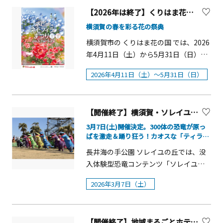
は、日本初上陸のビールがお披露目さ
リアを特別に全開放。愛犬とともに一
るイベント「LIFESTYLE with DOGS」
【2026年は終了】くりはま花の国 「ポピー・ネモフィラまつり」2026【横須賀市】
れます。ドイツビール飲み放題も楽し
日中ゆったりと過ごすことができま
を開催。愛犬家向けマルシェが登場
める特別シートや誰でも簡単にドイツ
横須賀の春を彩る花の祭典
す。愛犬との素敵な思い出を作りませ
し、ペットとの暮らしをより豊かにす
ビールが楽しめるスターターチケット
横須賀市の くりはま花の国 では、2026
んか。 ドッグイベント「SOLEIL DOG
るグッズやおやつ、サービスを提供す
も登場します。ドイツ楽団などステー
年4月11日（土）から5月31日（日）ま
PARADE 2026 ～ネモフィラ畑に大集
る店舗が集まります。 加えて、5月3日
ジパフォーマンスも満喫できる横須賀
で、恒例の「ポピー・ネモフィラまつ
合！～」 概要■開催日時：2026年4月
（日・祝）から5日（火・祝）には子育
オクトーバーフェストに是非ご来場く
2026年4月11日（土）～5月31日（日）
り」を開催します。 園内のポピー園で
25日（土）・26日（日）■場所：長井
て支援ブースを設置し、「線香花火ワ
ださい。
は、約100万本のシャーレーポピーが咲
海の手公園 ソレイユの丘■主催：エリ
ークショップ」「移動式本屋」「キャ
き誇り、一面を鮮やかな赤色に染め上
アマネジメント横須賀共同事業体 代
ンドルワークショップ」など、お子さ
【開催終了】横須賀・ソレイユの丘 「ソレイユ恐竜島」オープン記念「第4回 ティラノサウルスレース」開催
げます。さらに、山頂に広がる天空の
表企業株式会社日比谷花壇■協力：ス
まが楽しめる体験型コンテンツも実施
花畑では、淡いブルーのネモフィラが
プリングハズカム合同会社、
3月7日(土)開催決定。300体の恐竜が原っ
します。 海を身近に感じられる開放的
ぱを激走＆踊り狂う！カオスな「ティラノ
見頃を迎え、まるで青い絨毯のような
OceanDogParkYokosuka、株式会社デ
な公園で、音楽、クラフトビール、そ
パレード」も初実施！
幻想的な風景をお楽しみいただけま
ポルテ
長井海の手公園 ソレイユの丘では、没
して大切な人や愛犬とのひとときをお
す。そのほか、アイスランドポピーな
入体験型恐竜コンテンツ「ソレイユ恐
楽しみください。心に残る特別な時間
ど、季節ごとに咲く花々のリレーも見
竜島」を2026年3月6日（金）にオープ
をお過ごしいただけます。 EARLY
2026年3月7日（土）
どころのひとつです。開催概要■開催
ンします。 これまでの展示を大きく上
SUMMER FESTA 2026 -Music and
期間:2026年4月11日（土）～5月31日
回る全長10m超のティラノサウルスが
Beer-開催概要 ■開催期間：2026年4月
（日）■場所：ポピー園、その他園内
登場。まるで恐竜たちの生息地に足を
25日（土）〜5月17日（日）※4/27〜
各花壇■料金: 入園無料※開花状況は天
【開催終了】地域まるごとホテル＠三浦半島Instagramフォトコンテスト オンライン表彰式