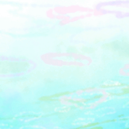
をお楽しみください。※詳細は公式サ
イトをご確認ください。■販売期間：
2025年7月18日（金）～8月31日（日）
■販売店舗：YOKOSUKA SOFTCREAM
FACTRY／VENTO LEONE／うさぎCafe
／ミサキドーナツ／フードホールリヨ
ン／PIZZA IN THE SUN／ANI CAFE／
CLIFF CAFE③目指せ日本記録！全長8
ｍのヒマワリ作りに挑戦今年はヒマワ
リをどれだけ高く伸ばせるのか、日本
記録に挑戦します。結果は8月中旬頃に
ソレイユの丘公式Instagramで発表予
定。■鑑賞期間：8月中④タッチうおっ
ち水族館がリニューアルオープン！新
たな生物が続々登場！水中生物とふれ
あえる施設「タッチうおっち水族館」
が7月15日（火）にリニューアルオープ
ン。アロワナやフラワーホーンなど、珍
しい生き物たちが新たに仲間入りしま