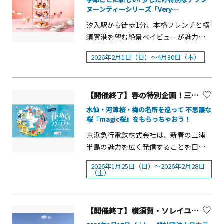
チェリー場など、見どころ満載！特に
し成獣の部オス（中学生以上男性）
イダー / FULIT BOX /
（土）11:00～12:00【参加方法】事前
ヌーンティーシリーズ「Very
由・無料 たこ持参メインイベント開
冒険ランドにある巨大なゴジラのすべ
80体成獣の部メス（中学生以上女
ROOKEY♡ROOKEYS /
申し込み不要です。開始時間になりま
Collection」誕生！ 第一弾は横須賀生ま
催日：2月22日（日）①飲食・物販出店
汐入駅から徒歩1分、本格フレンチと横
り台は、お子様に大人気です。花の見
性） 140体 幼獣の部（小学生以
れの苺とSAKURAがきらめく春メニューが
Ma&rsquo;Scar&rsquo;Piece / ワガマ
したら下記参加URLにアクセスいただ
10：00～14:30②ステージイベント（田
須賀港を望む絶景ベイビューが魅力の
登場
頃に合わせて様々なお祭りやイベント
下） 80体■参加費（税込）：大人
マなラストノート / ukka / EXILE
くとご参加いただけます。
浦中学校お琴、式典）10：00～10：
「メルキュール横須賀」に、季節ごと
も開催され、一年を通して楽しむこと
（中学生以上）1,000円／こども（小学
MAKIDAI / Girls&sup2; / Laki / RYOKI
https://app.metalife.co.jp/spaces/B
2026年2月1日（日）～4月30日（木）
45③演芸大会（演奏、ダンス、演舞、
に新しい、少しだけ特別なアフタヌー
ができます。
生以下）600円■参加方法 Webチケッ
MIYAMA / ファントムシータ / 純烈 / 横
mdHrjgYRsjIx4doRkYi?
他）11：00～15：00④いろいろ展示会
ンティーシリーズ「Very Collection」
ト事前購入制 ■申込方法：下記の
山だいすけ / 浦田直也 / 9bic / THE
respawnFloor=H7vSf6ixQ6SbTTI35b
（生け花、和凧、他）10：00～15：
が誕生します。19階フレンチレストラ
「ソレイユの丘」の公式ホームページ
BEAT GARDEN / 杉本琢弥 / Def Class /
Wsフォトコンテストにご参加いただい
00⑤ワークショップ、美術品展示（ア
【開催終了】春の特別企画！三浦半島の名所を巡る！花めぐりデジタルスタンプラリー
ン「ビストロ・ブルゴーニュ」にて、
内の「チケット購入ページ」■チケッ
BOYS AND MEN / MeseMoa. / May J. /
た方はもちろんのこと、三浦半島ファ
ーティスト村による展示、WS、他）
2026年2月1日（日）より期間限定で提
水仙・河津桜・梅の名所を巡って 不思議な
ト購入ページ：https://ticket.soleil-
もさを。 / 伊東歌詞太郎 / 宮川大聖 / 僕
ンの方は、また行きたくなる新しいス
10：00～15：00※2月22日はスタンプ
桜『magic桜』をもらっちゃおう！
供されます。 「Very Collection」は、
park.jp/top/t-rex-race※雨天決行・荒
が見たかった青空 / 南野陽子 / 玉井詩織
ポットを見つけに旅行好きの方や、三
ラリーを同時開催時間：10：00～15：
横須賀・三浦半島ならではの旬の素材
京浜急行電鉄株式会社は、新春の三浦
天時は中止する場合がございます。※
/ GLIM SPANKY / 渋谷すばる / 矢井田 瞳
浦半島にまだ行ったことのない方は、
00景品交換場所：旧田浦小学校
と、地元に息づく物語を重ねながら、
半島の魅力を広く発信することを目的
キャンセルポリシー等詳細は、チケッ
/ THE SUPER FRUIT / 風輪 / モナキ /
春の旅行計画の参考にみんなで三浦半
季節ごとに異なるテーマで展開される
として、「春の特別企画！三浦半島の
ト購入サイトをご確認ください。
Skoop On Somebody / DEEP /
島の魅力を再発見できるイベントで
2026年1月25日（日）～2026年2月28日
&ldquo;ここにしかない特別なローカル
名所を巡る！花めぐりデジタルスタン
（土）
FES☆TIVE / 梅田サイファー / 加藤ミリ
す！旅に行く前から、旅の後まで、三
スイーツ体験&rdquo;。初回となる春
プラリー」を2026年１月25日（日）か
ヤ / 水曜日のカンパネラ / SKRYU / SO-
浦半島の魅力を体験＆繋がることで、
は、苺とSAKURAをテーマにした華や
ら２月28日（土）まで実施します。期
SO / nobodyknows+
旅が一層楽しいものになるはず。ご参
かな内容です。 スイーツには、横須賀
間中、対象スポットでデジタルスタン
加心よりお待ちしております。
【開催終了】横須賀・ソレイユの丘 「第3回 ティラノサウルスレース」
市認定のご当地スイーツとして長年親
プを4個集めると、12時間で満開になる