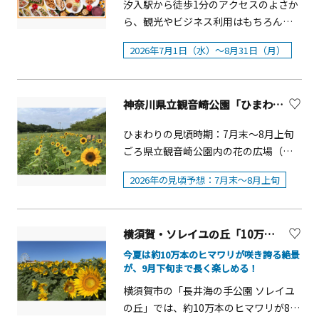
汐入駅から徒歩1分のアクセスのよさか
ら、観光やビジネス利用はもちろん、
長年地元の方々にも親しまれている地
2026年7月1日（水）～8月31日（月）
域密着型のホテル「メルキュール横須
賀」。同ホテルでは、この夏、館内全
体でハワイ気分が楽しめるサマーイベ
神奈川県立観音崎公園「ひまわり」【横須賀市】
ント「ALOHA！ハワイフェア 2026」を
開催しています。「メルキュール横須
ひまわりの見頃時期：7月末～8月上旬
賀」は「DISCOVER LOCAL（ディスカ
ごろ県立観音崎公園内の花の広場（公
バー・ローカル）」をコンセプトに、
園各駐車場から徒歩約15分）のヒマワ
横須賀・三浦半島ならではの旬の素材
2026年の見頃予想：7月末～8月上旬
リは、広大な芝生広場に面し約3000本
や地元に息づく物語を織り込みなが
が咲き誇ります。 【県立観音崎公園に
ら、季節ごとに異なるテーマでメニュ
ついて】横須賀市の東端、東京湾に突
ーやフェアを展開しています。今回は
横須賀・ソレイユの丘「10万本のヒマワリ」
き出た観音崎のほぼ全域に広がる広大
国際色豊かな港町・横須賀の特色を活
な公園。6月には各所にアジサイが咲
今夏は約10万本のヒマワリが咲き誇る絶景
かして、日本に居ながらハワイを満喫
が、9月下旬まで長く楽しめる！
き、青や紫、白、ピンクなどの花々が
できるさまざまな企画が目白押し。
園内を彩ります。シイやタブを中心と
横須賀市の「長井海の手公園 ソレイユ
■「絶品すぎる！YOKOSUKAのハーフ
した照葉樹林の中を散策したり、海上
の丘」では、約10万本のヒマワリが8月
ブッフェ・ランチ&nbsp;」～トロピカ