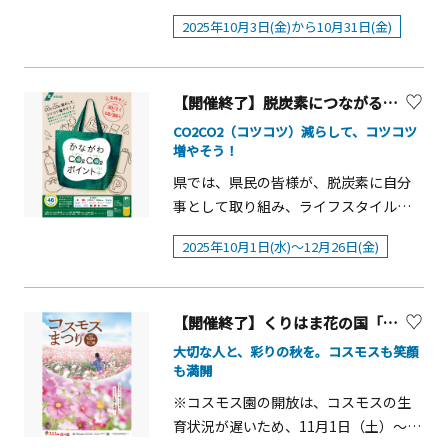
ゲエバッシュ実行委員会・後 援: 横須
委員会【内容】①親子でエギ（釣り
『editor&rsquo;s fav るるぶキッチ
インチケット発券システムよりお申込
18日（土）・19日（日）【観覧無料】
賀市 (実行委員長RUEEDからのコメン
2025年10月3日(金)から10月31日(金)
具）色ぬり体験コーナー②お絵描きコ
ン』において、2025年10月3日(金)から
みください。 申込期間 定員 当選通知の
横須賀市消防団音楽隊による演奏・開
ト) 動き出さなければ何も変わらな
ーナー③めずらしい魚の目方当てクイ
10月31日(金)まで、かながわの名産100
連絡 （一次申込）
催日：2025年10月18日（土）・時間：
い。 自分に出来る事から。 そんな
ズ④さかなのタッチングプール⑤せり
選を活用した料理の提供などを行う
https://teket.jp/2024/56334（別ウィ
10：30～11：00・会場：横須賀市ヴェ
想いと皆様のお陰で、この&ldquo;未来
販売⑥魚介類の特価朝市⑦めずらしい
【開催終了】脱炭素につながる商品の購入等でポイントを上乗せ「かながわCO2CO2ポイント+」
「まるごと！神奈川レストラン」を開
ンドウで開きます）10月1日（水曜日）
ルニー公園 コルセールテレワークセン
への種蒔き&rdquo;も3年目となりまし
魚の展示⑧マグロの踊る解体ショー
催します！ランチタイムは、7つのエリ
CO2CO2（コツコツ）減らして、コツコツ
10時00分から10月31日（金曜日）23時
ター前広場 【観覧無料】「益田英生
た。 1秒先からまだ見ぬ未来へと繋が
⑨&nbsp;おさかな親善大使による地魚
増やそう！
アごとに特色のある名産品を、どんぶ
59分まで 15名（申込超過の場合は抽
with Friends」ジャズライブ・開催
る&ldquo;きっかけ&rdquo;という名の
無料試食会⑩飲食コーナー⑪さかなの
りまたはご飯に合わせた定食スタイル
県では、県民の皆様が、脱炭素に自分
選） 11月5日（水曜日） （二次申込）
日：2025年10月18日（土）・時間：
種を、愛すべき地元横須賀から 沢山
さばき方教室⑫集めて楽しいおさかな
で、2週間ずつ計8品展開します。ディ
事として取り組み、ライフスタイルを
https://teket.jp/2024/56343（別ウィ
11：30～12：30／14：00～15：00・
の人達へ届けられる様に邁進して参り
スタンプラリー⑬炭火焼さんま販売⑭
ナータイムは、ランチメニューをアラ
転換していただくため、脱炭素につな
ンドウで開きます）11月6日（木曜日）
会場：横須賀市ヴェルニー公園 洋風あ
ます。 今年もYOKOSUKA REGGAE
物販コーナー※イベントの詳細は市の
2025年10月1日(水)～12月26日(金)
カルトとして提供するほか、エリアの
がる商品を購入した場合などに、ポイ
10時00分から12月5日（金曜日）12時
ずまや キッチンカー＆マルシェ・開催
BASH 2025を宜しくお願いします！
公式サイトにてご確認ください。
食材を組み合わせたおつまみメニュ
ントを上乗せするキャンペーン「かな
00分まで 5名（定員に達し次第終了）
日：2025年10月18日（土）・19日
ー、神奈川の日本酒やビールを提供。
がわCO2CO2（コツコツ）ポイント+
申込後、順次通知 （注記）一次申込の
（日）・時間：10：00～16：00・会
ランチタイム・ディナータイム・販促
【開催終了】くりはま花の国「コスモスまつり」
（プラス）」を実施します。今年度
み、はがきによる申込も可能です。
場：横須賀市ヴェルニー公園内 各所
棚のタイアップ枠を、すべて神奈川一
は、コンビニエンスストアを含む、県
大切な人と、彩りの秋を。コスモスも笑顔
【往復はがきによる申込方法】をご参
※入場無料、各プログラム参加や物販
色のフルジャックで展開いたします。
も満開
内約800の店舗等が参加するなど、規模
照ください。 【往復はがきによる申込
は別途料金がかかるものがあります。
また、店内では大漁旗や小田原提灯の
を大幅に拡大して行います。 1 キャン
※コスモス園の開放は、コスモスの生
方法】 下記の通り、往復はがきに必要
※内容は予告なく変更・中止になる場
展示、スカジャンの試着体験を実施。
ペーンの概要 生産から流通、使用され
育状況が遅いため、11月1日（土）～24
事項を記入して投函してください。10
合があります。※大型イベントの開催
さらに、かながわの名産100選の食と体
るまでの過程においてCO2排出量が少