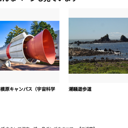
A相模原キャンパス（宇宙科学
潮騒遊歩道
流棟）