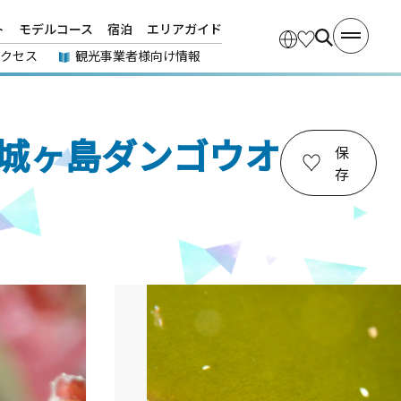
ト
モデルコース
宿泊
エリアガイド
アクセス
観光事業者様向け情報
 城ヶ島ダンゴウオ
保
存