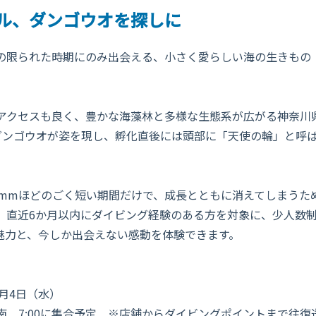
ル、ダンゴウオを探しに
の限られた時期にのみ出会える、小さく愛らしい海の生きもの
アクセスも良く、豊かな海藻林と多様な生態系が広がる神奈川
のダンゴウオが姿を現し、孵化直後には頭部に「天使の輪」と呼
5mmほどのごく短い期間だけで、成長とともに消えてしまうた
、直近6か月以内にダイビング経験のある方を対象に、少人数
魅力と、今しか出会えない感動を体験できます。
3月4日（水）
 7:00に集合予定 ※店舗からダイビングポイントまで往復