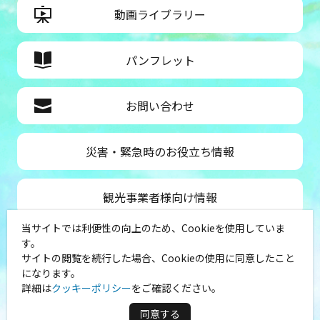
動画ライブラリー
パンフレット
お問い合わせ
災害・緊急時のお役立ち情報
観光事業者様向け情報
当サイトでは利便性の向上のため、Cookieを使用していま
公益社団法人神奈川県観光協会
す。
サイトの閲覧を続行した場合、Cookieの使用に同意したこと
〒231-8521
になります。
神奈川県横浜市中区山下町１
詳細は
クッキーポリシー
をご確認ください。
（シルクセンター内）
TEL：045-681-0007
同意する