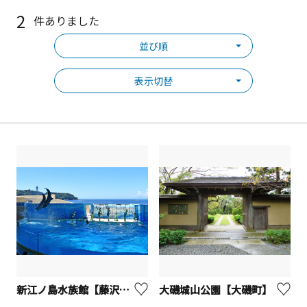
2
件ありました
並び順
表示切替
新江ノ島水族館【藤沢市】
大磯城山公園【大磯町】