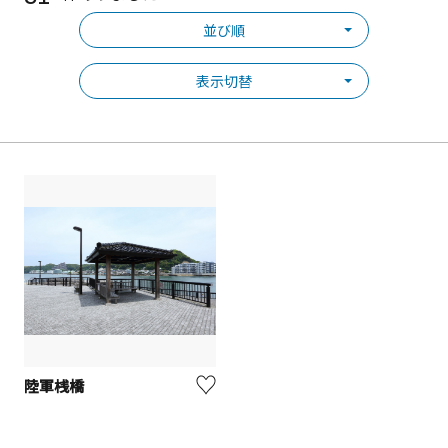
並び順
表示切替
陸軍桟橋