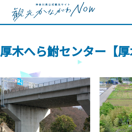
厚木へら鮒センター【厚