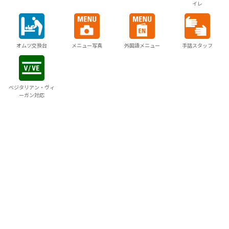
イレ
オムツ交換台
メニュー写真
外国語メニュー
手話スタッフ
ベジタリアン・ヴィ
ーガン対応
当サイトでは利便性の向上のため、Cookieを使用していま
周辺でできる
す。
体験プランはこちらから
サイトの閲覧を続行した場合、Cookieの使用に同意したこと
になります。
詳細は
クッキーポリシー
をご確認ください。
同意する
周辺の宿を探す
宿泊プランを一括比較オン