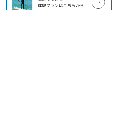
体験プランはこちらから
当サイトでは利便性の向上のため、Cookieを使用していま
す。
周辺の宿を探す
サイトの閲覧を続行した場合、Cookieの使用に同意したこと
になります。
宿泊プランを一括比較オン
詳細は
クッキーポリシー
をご確認ください。
ライン予約
同意する
このページを見ている人は、こん
なページも見ています