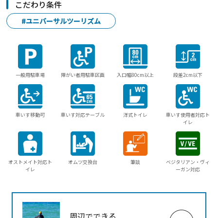
こだわり条件
#ユニバーサルツーリズム
一般用駐車場
障がい者用駐車区画
入口幅80cm以上
段差2cm以下
車いす移動可
車いす対応テーブル
洋式トイレ
車いす使用者対応ト
イレ
オストメイト対応ト
オムツ交換台
筆談
ベジタリアン・ヴィ
イレ
ーガン対応
周辺でできる