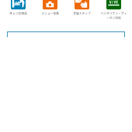
オムツ交換台
メニュー写真
手話スタッフ
ベジタリアン・ヴィ
ーガン対応
周辺でできる
当サイトでは利便性の向上のため、Cookieを使用していま
体験プランはこちらから
す。
サイトの閲覧を続行した場合、Cookieの使用に同意したこと
になります。
詳細は
クッキーポリシー
をご確認ください。
周辺の宿を探す
同意する
宿泊プランを一括比較オン
ライン予約
このページを見ている人は、こん