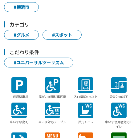
#横浜市
カテゴリ
#グルメ
#スポット
こだわり条件
#ユニバーサルツーリズム
一般用駐車場
障がい者用駐車区画
入口幅80cm以上
段差2cm以下
車いす移動可
車いす対応テーブル
洋式トイレ
車いす使用者対応ト
イレ