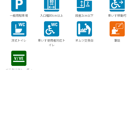
一般用駐車場
入口幅80cm以上
段差2cm以下
車いす移動可
洋式トイレ
車いす使用者対応ト
オムツ交換台
筆談
イレ
ベジタリアン・ヴィ
ーガン対応
当サイトでは利便性の向上のため、Cookieを使用していま
す。
サイトの閲覧を続行した場合、Cookieの使用に同意したこと
周辺でできる
になります。
詳細は
クッキーポリシー
をご確認ください。
体験プランはこちらから
同意する