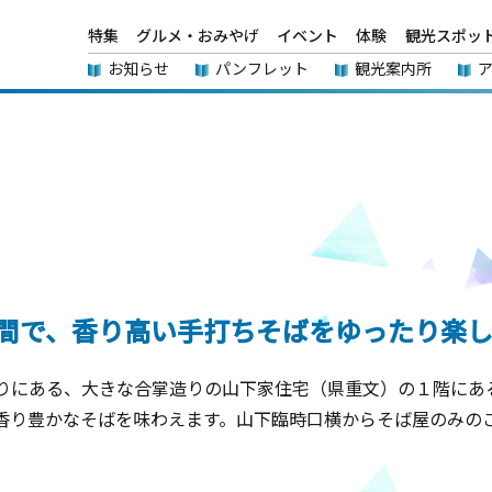
特集
グルメ・おみやげ
イベント
体験
観光スポッ
お知らせ
パンフレット
観光案内所
間で、香り高い手打ちそばをゆったり楽
りにある、大きな合掌造りの山下家住宅（県重文）の１階にある
香り豊かなそばを味わえます。山下臨時口横からそば屋のみの