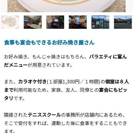
食事も宴会もできるお好み焼き屋さん
お好み焼き、もんじゃ焼きはもちろん、
バラエティに富ん
だメニュー
が用意されています。
また、
カラオケ付き
(１部屋1,300円／１時間)の
個室は８人
まで
利用可能なため、家族、友人、同僚との
宴会にもピッ
タリ
です。
隣接された
テニススクール
の事務所が店舗内にあるため、
そこで受付をすれば、運動した後に食事をすることもでき
ます。