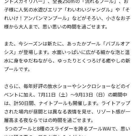
ントスカイリバー」、全長
250m
の「流れるプール」、お
子様に人気の水遊びエリア「わいわいジャングル」や「そ
れいけ！アンパンマンプール」などがそろい、小さなお子
様から大人まで、思い思いの時間を過ごせます。
また、今シーズンは新たに、あったかプール「バブルオア
シス」が登場します。水面いっぱいに広がる細かな泡と温
水に身をゆだねながら、ゆったりとくつろげる癒やしの新
プールです。
さらに、毎年好評の放水ショーやシンクロショーなどのイ
ベントに加え、
7
月
11
日（土）～
9
月
13
日（日）の期間中
は、計
50
日間、ナイトプールも開催します。ライトアップ
された場内が昼間とは異なる表情を見せ、リゾート感が一
層高まる夜ならではの時間を過ごせます。
5
つのプールと
8
種のスライダーを誇るプール
WAI
で、思い