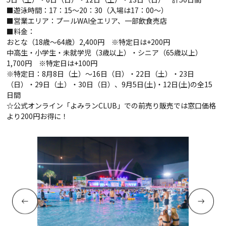
■遊泳時間：
17：15
～
20：30（
入場は
17：00
～）
■営業エリア：プール
WAI
全エリア、一部飲食売店
■料金：
おとな（18歳～
64
歳）
2,400
円
※
特定日は
+200
円
中高生・小学生・未就学児（
3
歳以上）・シニア（
65
歳以上）
1,700
円
※
特定日は
+100
円
※特定日：
8
月
8
日（土）～
16
日（日）・
22
日（土）・
23
日
（日）・
29
日（土）・
30
日（日）、
9
月
5
日
(
土
)
・
12
日
(
土
)
の全
15
日間
☆公式オンライン「よみラン
CLUB
」での前売り販売では窓口価格
より
200
円お得に！