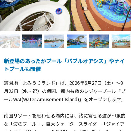
新登場のあったかプール「バブルオアシス」やナイ
トプールも開催
遊園地「よみうりランド」は、2026年
6
月
27
日（土）～
9
月
23
日（水・祝）の期間、都内有数のレジャープール「プ
ール
WAI(Water Amusement Island)
」をオープンします。
南国リゾートを思わせる場内には、渚に寄せる波が印象的
な「波のプール」、巨大ウォータースライダー「ジャイア