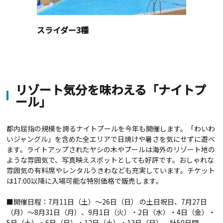
スライダー3種
リゾート気分を味わえる「ナイトプ
ール」
都内屈指の規模を誇るナイトプールを今年も開催します。「わいわ
いジャングル」を含めた全エリアで日焼けや暑さを気にせずに遊べ
ます。ライトアップされたヤシの木やプールは海外のリゾート地の
ような雰囲気で、写真映えスポットとしても好評です。おしゃれな
雰囲気の有料席やレンタルうきわなども充実しています。チケット
は
17:00
以降に入場可能な特別価格で販売します。
■開催日程：
7
月
11
日（土）～
26
日（日）
の土日祝日、
7
月
27
日
（月）～
8
月
31
日（月）、
9
月
1
日（火）・
2
日（水）・
4
日（金）・
5
日（土）・
6
日（日）・
12
日（土）・
13
日（日） 計
50
日間