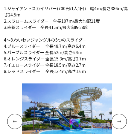
1.
ジャイアントスカイリバー
(700
円
/1
人
1
回
)
幅
4m/
長さ
386m/
高
さ
24.5m
2.
スラロームスライダー 全長
107m/
最大勾配
11
度
3.
直線スライダー 全長
41.5m/
最大勾配
28
度
4
～
8.
わいわいジャングルの
5
つのスライダー
4.
ブルースライダー 全長
49.7
ｍ
/
高さ
6.4m
5.
パープルスライダー 全長
52
ｍ
/
高さ
6.4m
6.
オレンジスライダー 全長
15.3
ｍ
/
高さ
2.7m
7.
イエロースライダー 全長
18.5
ｍ
/
高さ
2.7m
8.
レッドスライダー 全長
13.4
ｍ
/
高さ
1.6m