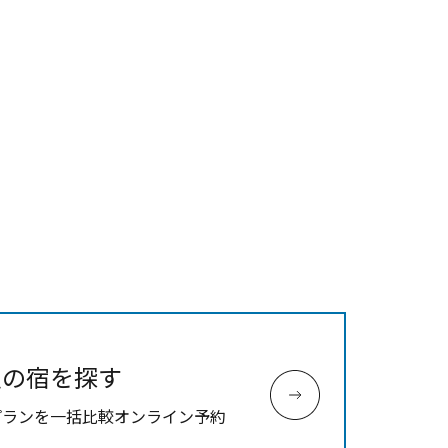
原・横浜1泊2日旅！
お酒好き！ 世界が注目する酒
学。 足柄満喫旅
辺の宿を探す
プランを一括比較オンライン予約