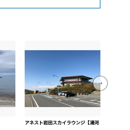
アネスト岩田スカイラウンジ【湯河
石老山【
原町】