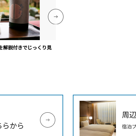
を解説付きでじっくり見
春香る神奈川の梅をめぐる！小田
周
ちらから
宿泊