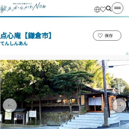
点心庵【鎌倉市】
保存
てんしんあん