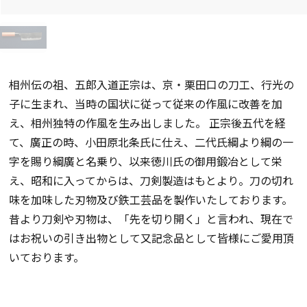
相州伝の祖、五郎入道正宗は、京・栗田口の刀工、行光の
子に生まれ、当時の国状に従って従来の作風に改善を加
え、相州独特の作風を生み出しました。 正宗後五代を経
て、廣正の時、小田原北条氏に仕え、二代氏綱より綱の一
字を賜り綱廣と名乗り、以来徳川氏の御用鍛冶として栄
え、昭和に入ってからは、刀剣製造はもとより。刀の切れ
味を加味した刃物及び鉄工芸品を製作いたしております。
昔より刀剣や刃物は、「先を切り開く」と言われ、現在で
はお祝いの引き出物として又記念品として皆様にご愛用頂
いております。