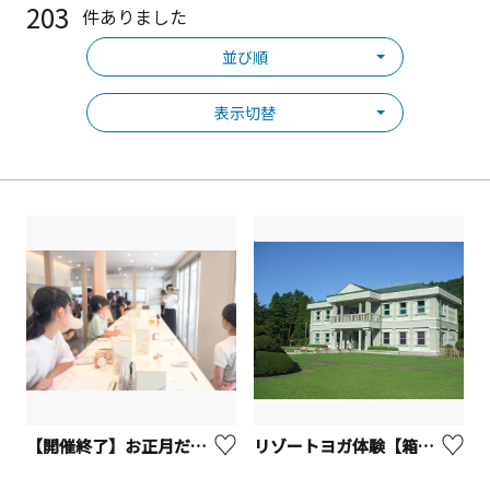
203
件ありました
並び順
表示切替
【開催終了】お正月だよ！鎌倉で学ぶ蝶矢おしごと体験【鎌倉市】
リゾートヨガ体験【箱根町】