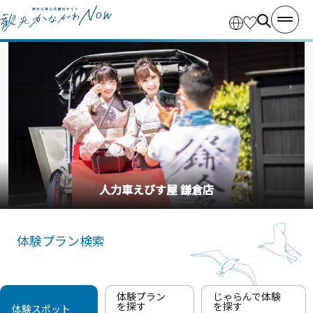
人力車えびす屋 鎌倉店
体験プラン検索
体験プラン
じゃらんで体験
を探す
を探す
体験スポット