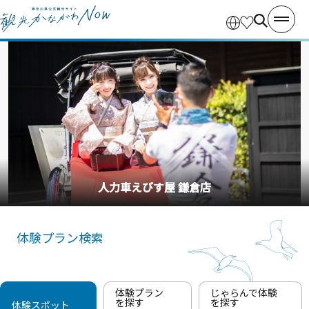
人力車えびす屋 鎌倉店
体験プラン検索
体験プラン
じゃらんで体験
を探す
を探す
体験スポット