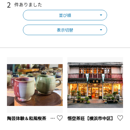
2
件ありました
並び順
表示切替
陶芸体験＆和風喫茶 ひばり茶寮【座間市】
悟空茶荘【横浜市中区】