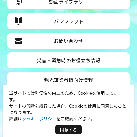
動画ライブラリー
パンフレット
お問い合わせ
災害・緊急時のお役立ち情報
観光事業者様向け情報
当サイトでは利便性の向上のため、Cookieを使用していま
公益社団法人神奈川県観光協会
す。
サイトの閲覧を続行した場合、Cookieの使用に同意したこと
〒231-8521
になります。
神奈川県横浜市中区山下町１
詳細は
クッキーポリシー
をご確認ください。
（シルクセンター内）
TEL：045-681-0007
同意する