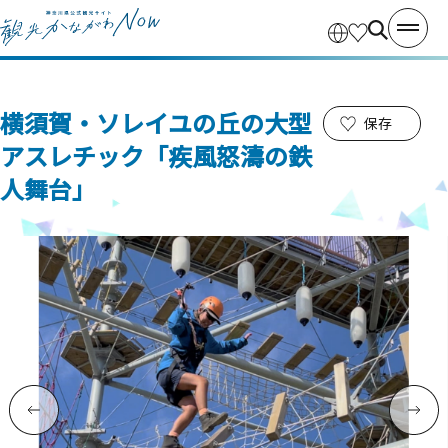
横須賀・ソレイユの丘の大型
保存
アスレチック「疾風怒濤の鉄
人舞台」