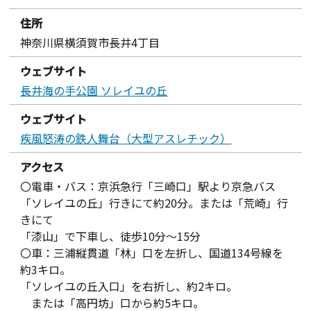
住所
神奈川県横須賀市長井4丁目
ウェブサイト
長井海の手公園 ソレイユの丘
ウェブサイト
疾風怒涛の鉄人舞台（大型アスレチック）
アクセス
〇電車・バス：京浜急行「三崎口」駅より京急バス
「ソレイユの丘」行きにて約20分。または「荒崎」行
きにて
「漆山」で下車し、徒歩10分～15分
〇車：三浦縦貫道「林」口を左折し、国道134号線を
約3キロ。
「ソレイユの丘入口」を右折し、約2キロ。
または「高円坊」口から約5キロ。