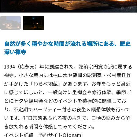
自然が多く穏やかな時間が流れる場所にある、歴史
深い禅寺
1394（応永元）年に創建された、臨済宗円覚寺派に属する
禅寺。小さな境内には枯山水や静岡の彫刻家・杉村孝氏作
が手がけた「わらべ地蔵」があります。お寺をもっと身近
に感じてほしいと、一般向けに坐禅会や修行体験、季節ご
とに七夕や観月会などのイベントを積極的に開催してお
り、不定期でハーブティー付きの夜坐＆瞑想体験も行って
います。非日常感あふれる夜の古刹で、日頃の悩みから解
き放たれる瞬間を体感してみてください。
イベント詳細 予約サイトOtonami