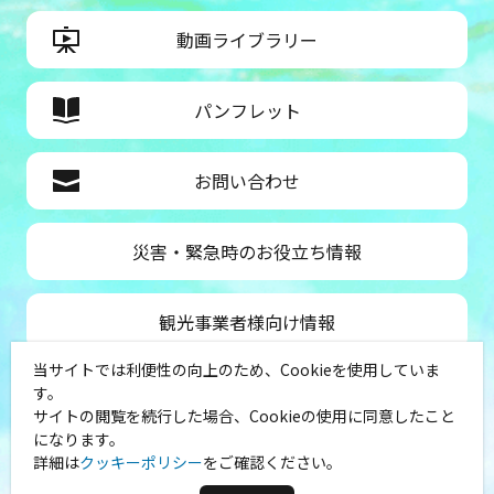
動画ライブラリー
パンフレット
お問い合わせ
災害・緊急時のお役立ち情報
観光事業者様向け情報
当サイトでは利便性の向上のため、Cookieを使用していま
公益社団法人神奈川県観光協会
す。
サイトの閲覧を続行した場合、Cookieの使用に同意したこと
〒231-8521
になります。
神奈川県横浜市中区山下町１
詳細は
クッキーポリシー
をご確認ください。
（シルクセンター内）