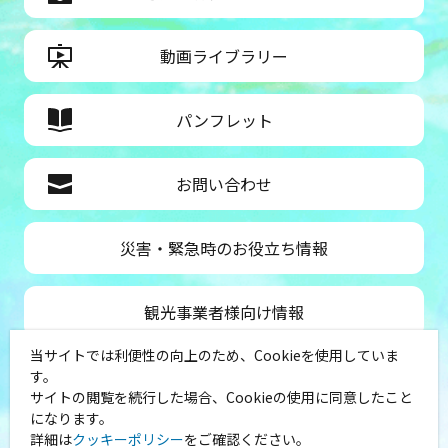
動画ライブラリー
パンフレット
お問い合わせ
災害・緊急時のお役立ち情報
観光事業者様向け情報
当サイトでは利便性の向上のため、Cookieを使用していま
公益社団法人神奈川県観光協会
す。
サイトの閲覧を続行した場合、Cookieの使用に同意したこと
〒231-8521
になります。
神奈川県横浜市中区山下町１
詳細は
クッキーポリシー
をご確認ください。