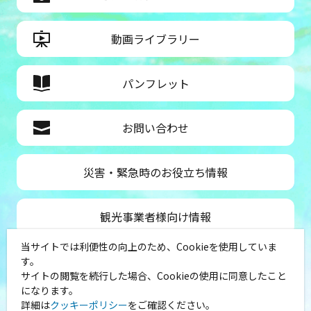
動画ライブラリー
パンフレット
お問い合わせ
災害・緊急時のお役立ち情報
観光事業者様向け情報
当サイトでは利便性の向上のため、Cookieを使用していま
公益社団法人神奈川県観光協会
す。
サイトの閲覧を続行した場合、Cookieの使用に同意したこと
〒231-8521
になります。
神奈川県横浜市中区山下町１
詳細は
クッキーポリシー
をご確認ください。