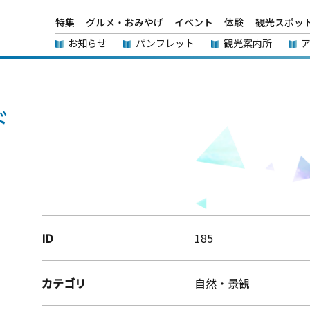
特集
グルメ・おみやげ
イベント
体験
観光スポッ
お知らせ
パンフレット
観光案内所
ド
」
ID
185
カテゴリ
自然・景観