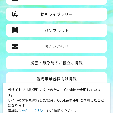
動画ライブラリー
パンフレット
お問い合わせ
災害・緊急時のお役立ち情報
観光事業者様向け情報
当サイトでは利便性の向上のため、Cookieを使用していま
公益社団法人神奈川県観光協会
す。
サイトの閲覧を続行した場合、Cookieの使用に同意したこと
〒231-8521
になります。
神奈川県横浜市中区山下町１
詳細は
クッキーポリシー
をご確認ください。