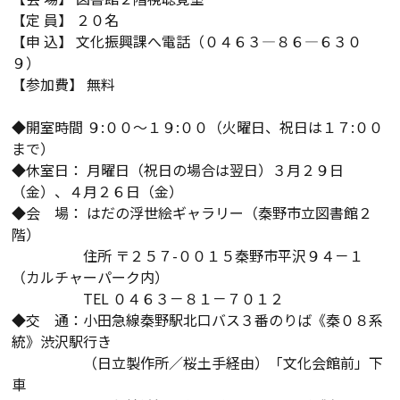
【定 員】 ２０名
【申 込】 文化振興課へ電話（０４６３―８６―６３０
９）
【参加費】 無料
◆開室時間 ９:００～１９:００（火曜日、祝日は１７:００
まで）
◆休室日： 月曜日（祝日の場合は翌日）３月２９日
（金）、４月２６日（金）
◆会 場： はだの浮世絵ギャラリー（秦野市立図書館２
階）
住所 〒２５７-００１５秦野市平沢９４－１
（カルチャーパーク内）
TEL ０４６３－８１－７０１２
◆交 通：小田急線秦野駅北口バス３番のりば《秦０８系
統》渋沢駅行き
（日立製作所／桜土手経由）「文化会館前」下
車