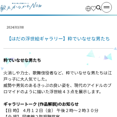
2024/03/08
【はだの浮世絵ギャラリー】粋でいなせな男たち
粋でいなせな男たち
火消しや力士、歌舞伎役者など、粋でいなせな男たちは江
戸っ子に大人気でした。
威勢や男気のあるきっぷの良い姿を、現代のアイドルのブ
ロマイドのように描いた浮世絵４３点を展示します。
ギャラリートーク (作品解説)のお知らせ
【日 時】 ４月１２日（金） 午後２時～２時３０分
【会 場】 図書館２階視聴覚室