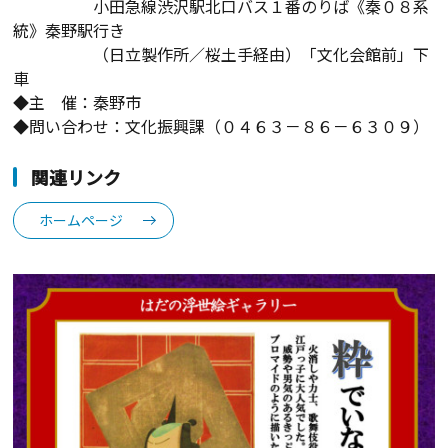
小田急線渋沢駅北口バス１番のりば《秦０８系
統》秦野駅行き
（日立製作所／桜土手経由）「文化会館前」下
車
◆主 催：秦野市
◆問い合わせ：文化振興課（０４６３－８６－６３０９）
関連リンク
ホームページ