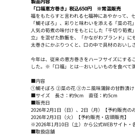
製品内容
「口福恵方巻き」税込650円 ※常温販売
福をもたらすと言われる七福神にあやかって、七
「鯛そぼろ」、彩りと味わいを添える「菜の花
人気の筍煮の味付けをもとにした「千切り筍煮
立」を混ぜた酢飯を、「かながわブランド」に
太巻きにかぶりつくと、口の中で具材のおいし
今年は、従来の恵方巻きをハーフサイズにする
した。※「口福」とは…おいしいものを食べて
■内容
①鯛そぼろ ②菜の花 ③カニ風味蒲鉾の甘酢漬け
■サイズ 長さ：約9cm 直径：約5cm
■販売日
2026年2月1日（日）、2日（月）【予約販売の
2026年2月3日（火）【予約販売・店頭販売】
※2026年1月10日（土）から公式WEBサイト
■取扱店舗