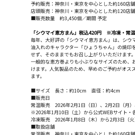
予約販売：神奈川・東京を中心とした約160店
店頭販売：神奈川・東京を中心とした約120店
■販売数量 約3,450個／期間 予定
「シウマイ恵方まん」税込420円 ※冷凍・常
毎年、大好評の「シウマイ恵方まん」は、シウ
油入れのキャラクター「ひょうちゃん」の焼印
せず、そのままでもお召し上がりいただけます
一般的な恵方巻よりも小ぶりなサイズのため、
けます。人気製品のため、早めのご予約がオス
ます。
■サイズ 長さ：約10cm 直径：約4cm
■販売日
常温販売 2026年2月1日（日）、2月2日（
※2026年1月10日（土）から公式WEBサイト
冷凍販売 2026年1月8日（木）から2月3日（
■取扱店舗
常温販売 神奈川・東京を中心とした約160店