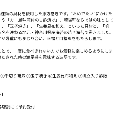
種類の具材を使用した恵方巻きです。“おめでたい”にかけた
」や「カニ風味蒲鉾の甘酢漬け」、崎陽軒ならではの味として
」、「玉子焼き」、「生姜昆布和え」といった具材と、「帆
も名を連ねる地元・神奈川県産海苔の焼き海苔で巻きました。
さが幾重にもまじり合い、幸福と口福※をもたらします。
ことで、一度に食べきれない方でも気軽に楽しめるようにしま
満たされた時の満足感を意味する造語です。
 ④千切り筍煮 ⑤玉子焼き ⑥生姜昆布和え ⑦帆立入り酢飯
み】
・各店舗にて予約受付