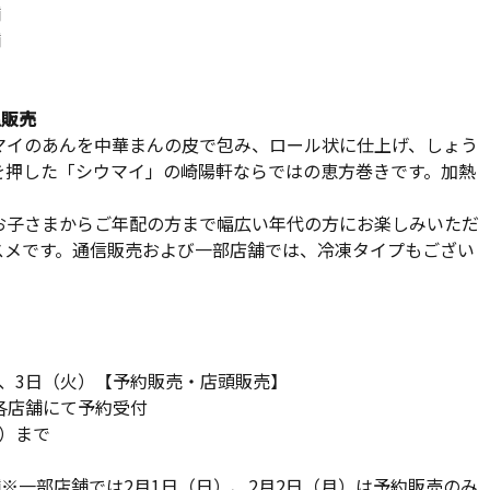
舗
舗
温販売
マイのあんを中華まんの皮で包み、ロール状に仕上げ、しょう
を押した「シウマイ」の崎陽軒ならではの恵方巻きです。加熱
。
お子さまからご年配の方まで幅広い年代の方にお楽しみいただ
スメです。通信販売および一部店舗では、冷凍タイプもござい
月）、3日（火）【予約販売・店頭販売】
・各店舗にて予約受付
火）まで
舗※一部店舗では2月1日（日）、2月2日（月）は予約販売のみ