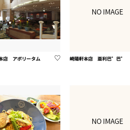
NO IMAGE
本店 アボリータム
崎陽軒本店 亜利巴゛巴゛
NO IMAGE