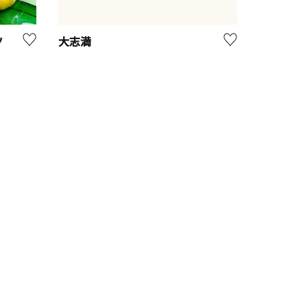
ツ
大志満