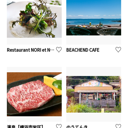
Restaurant NORI et NOJI【藤沢市】
BEACHEND CAFE
濱皇【横浜市栄区】
のうてんき