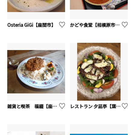
Osteria GiGi【座間市】
かどや食堂【相模原市緑区】
雑貨と喫茶 福綴【座間市】
レストラン 夕凪亭【葉山町】