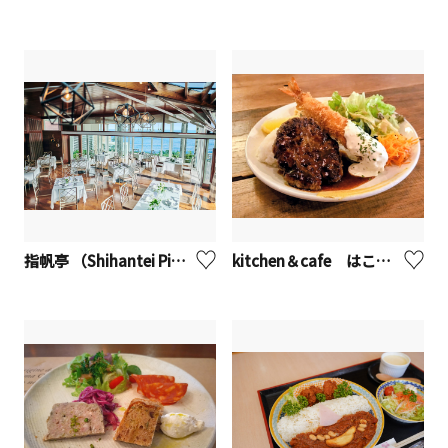
指帆亭 （Shihantei Pine Tree Resort）【二宮町】※観光事業者向けUV
kitchen＆cafe はこねの森【座間市】