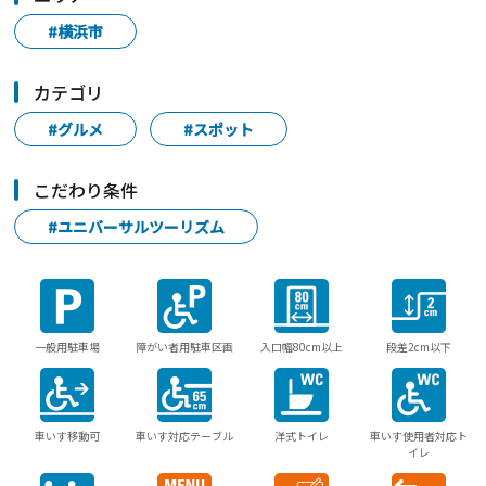
#横浜市
カテゴリ
#グルメ
#スポット
こだわり条件
#ユニバーサルツーリズム
一般用駐車場
障がい者用駐車区画
入口幅80cm以上
段差2cm以下
車いす移動可
車いす対応テーブル
洋式トイレ
車いす使用者対応ト
イレ