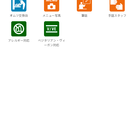
オムツ交換台
メニュー写真
筆談
手話スタッフ
アレルギー対応
ベジタリアン・ヴィ
ーガン対応
当サイトでは利便性の向上のため、Cookieを使用していま
周辺でできる
す。
体験プランはこちらから
サイトの閲覧を続行した場合、Cookieの使用に同意したこと
になります。
詳細は
クッキーポリシー
をご確認ください。
同意する
周辺の宿を探す
宿泊プランを一括比較オン
ライン予約