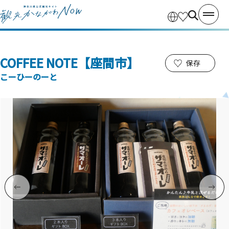
COFFEE NOTE【座間市】
保存
こーひーのーと