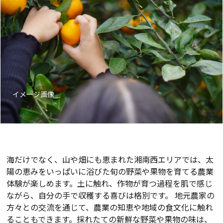
イメージ画像
海だけでなく、山や畑にも恵まれた湘南西エリアでは、太
陽の恵みをいっぱいに浴びた旬の野菜や果物を育てる農業
体験が楽しめます。土に触れ、作物が育つ過程を肌で感じ
ながら、自分の手で収穫する喜びは格別です。 地元農家の
方々との交流を通じて、農業の知恵や地域の食文化に触れ
ることもできます。採れたての新鮮な野菜や果物の味は、