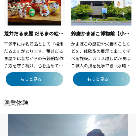
な漁場。地引網漁は、漁師が約
300m沖に網を仕掛けた後、二
手に分かれて綱引きの要領で両
端のロープをゆっくりと引いて
荒井だるま屋 だるまの絵付け体験【平塚市】
鈴廣かまぼこ博物館【小田原市】
魚を漁獲します。綱引きの要領
でロープを引くだけなので、子
平塚市には名産品として『相州
かまぼこの歴史や栄養のことな
どもも簡単！丁寧に説明しても
だるま』があります。荒井だる
どを、体験型の展示で楽しく学
らえるので、はじめてでも安心
ま屋では昔ながらの伝統的な作
べる施設。ガラス越しにかまぼ
です。人気オプション「手ぶら
り方を守り続け、心を込めて一
こ職人の技を見学でき（水曜
でバーベキュー」とセットで申
つひとつ手作りをしています。
休）、職人指導による、かまぼ
もっと見る
もっと見る
し込めば、獲れた魚をその場で
だるまの絵付けも体験できま
こ・ちくわ手づくり体験教室も
いただくことも！食材の準備、
す。（要問合せ）
開催しています（要予約）。
器材のセッティング、火起こ
し、後片付けまですべてやって
漁業体験
もらえるので、調理（焼く作
業）に専念すればOKなのも嬉
しいポイント。「貸切地引網」
は基本30名～ですが、別途、毎