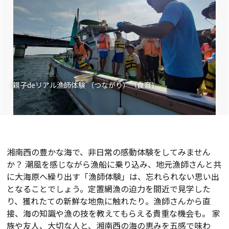
朝漁師さんが行っている地引網
漁を一緒に体験することも可
能。観光用のプログラムではな
く、実際の漁に同行させてもら
えるので、漁業をより身近に感
じることができます。1人から
予約できるので、いつもと違う
親子deリアル漁師体験 （つながり）（食育）
体験をしたい時にもおすすめで
す。
湘南西の豊かな海で、非日常の感動体験をしてみません
か？ 潮風を感じながら漁船に乗り込み、地元漁師さんと共
に大海原へ繰り出す「漁師体験」は、忘れられない思い出
となることでしょう。定置網漁の迫力を間近で見学した
り、獲れたての新鮮な地魚に触れたり。漁師さんから直
接、海の知識や漁の技を教えてもらえる貴重な機会も。 家
族や友人、大切な人と、湘南西の海の恵みを五感で味わ