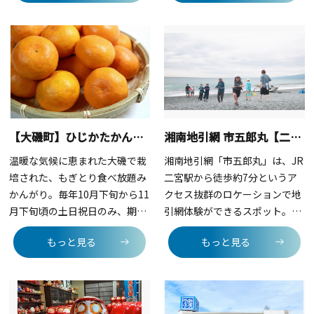
ため、釣り竿に触れるのも初め
す。人気のみかん狩りは10月末
てという親子でも安心！子ども
～12月にかけて行われ、なんと
が飽きずに楽しめるよう、半日
園内食べ放題！3月～4月は神奈
程度の短時間設定になっている
川県特産のオリジナル品種「湘
のも嬉しいポイントです。狙う
南ゴールド」狩りや、8月はブ
はアジやサバなどの美味しい旬
ルーベリー狩りも提供してお
の魚たち。自分で釣り上げた魚
り、何度でも訪れたくなるスポ
のビチビチと跳ねる命の重み
ットです。園内で採れた果物は
【大磯町】ひじかたかんきつえん（みかん狩り）
湘南地引網 市五郎丸【二宮町】
や、家に持ち帰って食べる獲れ
直売所で販売されており、全国
たての味は、学校では学べない
発送も可能。新鮮な果物だけで
温暖な気候に恵まれた大磯で栽
湘南地引網「市五郎丸」は、JR
最高の食育になります。オプシ
なく、季節の草花も取り扱って
培された、もぎとり食べ放題み
二宮駅から徒歩約7分というア
ョンで、お魚捌き教室も実施さ
います。
かんがり。毎年10月下旬から11
クセス抜群のロケーションで地
れるので、魚を捌いたことがな
月下旬頃の土日祝日のみ、期間
引網体験ができるスポット。人
い方でも安心して参加できま
限定の開園です。
気の「貸切地引網」は1日2グル
もっと見る
もっと見る
す。潮風を受けながら親子で協
ープ限定で、屋根付きのプライ
力して挑む「大漁」の夢。忘れ
ベートエリアで落ち着いて楽し
られない休日の思い出を、平塚
めるのが特徴です。二宮沖は、
の海で作りませんか。
プランクトンが多く発生する大
陸棚「瀬の海」と呼ばれる豊か