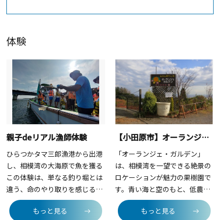
体験
親子deリアル漁師体験
【小田原市】オーランジェ・ガルデン（みかん狩り）
ひらつかタマ三郎漁港から出港
「オーランジェ・ガルデン」
し、相模湾の大海原で魚を獲る
は、相模湾を一望できる絶景の
この体験は、単なる釣り堀とは
ロケーションが魅力の果樹園で
違う、命のやり取りを感じるリ
す。青い海と空のもと、低農薬
アルな漁業体験。プロのスタッ
で美味しいみかんや季節に応じ
もっと見る
もっと見る
フが丁寧にサポートしてくれる
た様々な果物を栽培していま