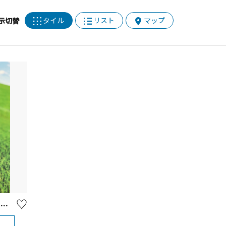
タイル
リスト
マップ
示切替
【開催終了】みやがせミーヤ館 夏休みクラフト体験