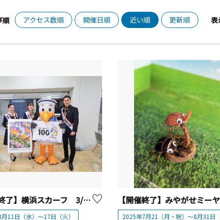
アクセス数順
開催日順
近い順
更新順
び順
表
【開催終了】横浜スカーフ 3/11～3/17「かながわシルクフェア」開催！【横浜市】
年3月11日（水）～17日（火）
2025年7月21（月・祝）～8月31日