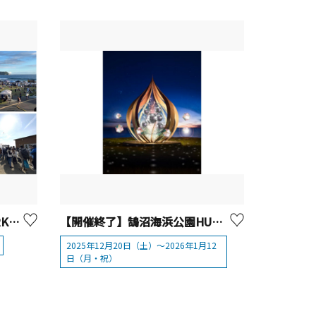
鵠沼海浜公園HUG-RIDE PARK（ハグライドパーク）「うみちかマルシェ ～3月の海とクラフトビールと～」
【開催終了】鵠沼海浜公園HUG-RIDE PARK（ハグライドパーク）「湘南の宝石 HUG-RIDE PARK」～Seed of Beginning～
2025年12月20日（土）～2026年1月12
日（月・祝）