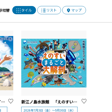
タイル
リスト
マップ
示切替
【開催終了】2025江の島マイアミビーチショー
新江ノ島水族館 「えのすいまるごと大解剖展」【藤沢市】
日
2026年7月3日（金）～9月30日（水）