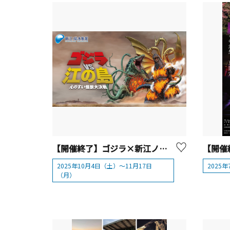
【開催終了】ゴジラ×新江ノ島水族館 70周年特別企画「ゴジラVS江の島 －えのすい怪獣大決戦－」10/4～開催！
2025年10月4日（土）～11月17日
2025
（月）