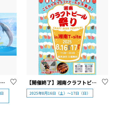
【開催終了】新江ノ島水族館 えのすい特別企画展「イルカとクジラ Coool Dolphin」
【開催終了】湘南クラフトビール祭りin 湘南T-site 2025
0日
2025年8月16日（土）～17日（日）