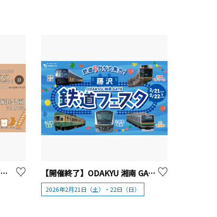
【開催終了】辻堂海浜公園「湘南パンまつり」【藤沢市】
【開催終了】ODAKYU 湘南 GATE「藤沢 鉄道フェスタ」
2026年2月21日（土）・22日（日）