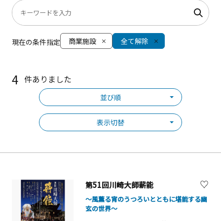
商業施設
全て解除
現在の条件指定
4
件ありました
並び順
表示切替
第51回川崎大師薪能
～風薫る宵のうつろいとともに堪能する幽
玄の世界～