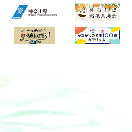
0043 平塚市紅谷町が中心となりま
えのすい&rdquo;が歩んできたイルカ・
ら障がいや多様性への理解が深まり、
ットセンター https://muza.pia.jp/電
す。）■開催時間：20:00まで（最終日
クジラとの関わりも、貴重な資料とと
来場者が共生社会について体感できる
話：044-520-0200&lt;10：00～18：
は19：00）、露店・イベントブース等
もにご紹介します。【水しぶき増量
新しい形のユニークな展覧会です。
00&gt;窓口：川崎市幸区大宮町1310 ミ
は各日終了1時間前まで■入場料 ：無
中】夏季限定イルカショーステージと
「第2回かながわともいきアート展」開
ューザ川崎シンフォニーホール4階
料■主催 ：湘南ひらつか七夕まつ
客席が水でつながる臨場感たっぷりの
催概要■開催期間：2025年11月1日
&lt;10：00～19：00&gt;・川崎駅北口
り実行委員会（事務局：平塚市役所商
イルカショー。客席まで届く水しぶき
（土）～9日（日） 10:30～20:00■会
かわさき きたテラス観光案内所窓口：
業観光課）電話：0463-35-8107
とともに、イルカたちのダイナミック
場：横浜赤レンガ倉庫1号館2階スペー
川崎市川崎区駅前本町26-1 アトレ川崎
なジャンプと息の合ったパフォーマン
ス■入場料：無料■主催：神奈川県■
3階&lt;平日9：00～20：00、土・日・
スをお楽しみください！■開催場所：
協賛株式会社アイネット株式会社あり
祝日9：00～19：00&gt;・川崎能楽堂
イルカショースタジアム■開催時間：
あけカゴメ株式会社株式会社鎌倉紅谷
窓口：川崎市川崎区日進町1-
各回 約10分間 スタンプ＆クイズラリー
株式会社柴橋商会株式会社ジャクエツ
37&lt;10：00～17：00 水曜定休&gt;・
で楽しく学ぼう！イルカとクジラの知
損害保険ジャパン株式会社株式会社パ
大本山川崎大師平間寺窓口：（U25チケ
識を深めながら楽しめる「スタンプ＆
ソナハートフル株式会社ホテル、ニュ
ット取扱なし)&lt;9：00～15：
クイズラリー」も開催。前半（7月4
ーグランドホテルアソシア新横浜三井
30&gt;◎チケット購入特典チケットを
日〜8月17日）・後半（8月18日〜9月
不動産レジデンシャル株式会社■後援
持って川崎大師周辺を巡ろう！！川崎
30日）で内容が変わるので、2回目の参
一般社団法人神奈川県商工会議所連合
大師薪能のチケットをお見せいただく
加もおすすめです。■配布場所： ウェ
会神奈川県商工会連合会公益財団法人
と、川崎大師表参道商業協同組合と川
ルカムラウンジ■対象： 平日 各日先着
神奈川芸術文化財団横浜市横浜市教育
崎大師仲見世通会の協力店舗でお得な
500名／土・日・祝日 各日先着800名グ
委員会■特別協力株式会社タカラトミ