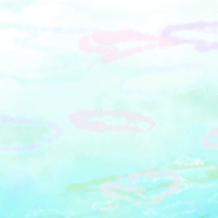
サービス特典を受けられます。協力店
ッズ＆フードも
ー ■協力神奈川県障害者芸術文化活
舗やサービス内容などの情報はウェブ
&ldquo;Coool&rdquo;！「ビーナ」ぬ
動支援センター公益財団法人神奈川県
ページをご確認ください。【お問い合
いぐるみ（メインショップ）イルカ＆
身体障害者連合会社会福祉法人神奈川
わせ】川崎市文化財団 川崎大師薪能
クジラぬいぐるみクジ（オッターショ
県社会福祉協議会認定NPO法人アーク
係 電話／044-272-7366（平日9:00～
ップ）クールドルフィンサンデー（イ
シップ横浜商工会議所横浜中華街発展
17:00）
ルカ型クッキー付き）／クジラドッグ
会協同組合※イベント詳細は下段の神
（鯨の大和煮使用）■夏季営業時間
奈川県ホームページよりご確認くださ
（2025年）7/1～7/11 9:00～
い。
17:007/12～8/8 9:00～18:008/9～
8/17 8:00～19:008/18～8/31 9:00～
18:009/1～9/30 9:00～17:00ー数量限
定！オリジナルステッカー付き前売券
も販売中ー