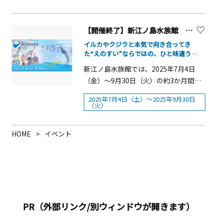
た。「生きること、表現すること」を
薪能法楽 大導師 貫首 藤田隆乗（大本
す。中心街には約300本、特にメーン会
テーマに、並外れたエネルギーで制作
山川崎大師平間寺）□仕舞 「巴」鵜
場である「湘南スターモール」は豪華
された独創的な障がい者アートを一堂
澤光、「蝉丸」鵜澤久、「唐船」岡本
【開催終了】新江ノ島水族館 えのすい特別企画展「イルカとクジラ Coool Dolphin」
絢爛な飾りが通りを埋め尽くします。
に展示。選考を通過した約120点の公募
房雄□狂言 「梟山伏」三宅右近□仕
中には、5mを超える大型飾りもありま
イルカやクジラと本気で向き合ってき
作品とこれまで取組にご協力いただい
舞 「白楽天」観世恭秀、「花筐
た“えのすい”ならではの、ひと味違う
す。夕方からは、飾りがライトアップ
た県内の障害福祉サービス事業所9団体
Cooolな夏！
狂」観世清和□能 「野守 白頭」観
され、更にきれいで迫力のある景色に
新江ノ島水族館では、2025年7月4日
の利用者の代表作約80点の200点を超え
世三郎太 【料金】
なります。期間中は七夕飾りのコンク
（金）～9月30日（火）の約3か月間、
る作品が鑑賞できます。会期中は、誰
※SS席は完売いたしました。Ｓ席
ールをはじめ、パレード等各種催物が
特別企画展「イルカとクジラ Coool
もが楽しめる参加型のイベントやアー
2025年7月4日（土）～2025年9月30日
7,000円（区分指定・区分内自由／雨天
繰り広げられ日本を代表する夏の風物
Dolphin」を開催します。 今年の
（火）
トグッズ販売も日替わりで実施されま
時 信徒会館入場可）Ａ席 5,000円
詩として発展してきています。さら
&ldquo;えのすい&rdquo;は、イルカシ
す。ともいきアートの作者と一緒に大
（区分指定・区分内自由／雨天時 払
に、セレクションで選ばれた湘南ひら
ョースタジアムでのびしょ濡れ必至の
きな作品を描いたり、花文字のライブ
HOME
イベント
い戻し）U25(A席) 2,000円(25歳以下
つか織り姫が七夕まつり期間中、パレ
ウォーターパフォーマンスをはじめ、
ペインティングやねこブローチ・缶バ
の方（未就学児を除く）。入場時に年
ードや市中訪問など様々な行事でまつ
35種のイルカ・クジラ展示、ホイッス
ッジなどのアクセサリーづくりも行わ
齢確認あり。区分指定・区分内自由／
りを一層盛り上げています。第73回湘
ル音や鯨骨の体験コーナー、等身大イ
れます。&nbsp;また、様々な来場者が
雨天時 払い戻し）【チケット販売方
南ひらつか七夕まつり概要■開催期
ラスト展示、イルカとサメの違いを学
気兼ねなく鑑賞できるよう、おしゃべ
法】以下取扱所にて販売。・チケット
間：2025年7月4日（金）～7月6日
べる解説など、見て・触れて・学べる
りOK、寝転んで休憩できるスペースを
ぴあ
（日）■開催地 ：JR平塚駅北口商店
コンテンツが盛りだくさん！ さらに、
設けるなど可能な限り制約を少なくな
https://w.pia.jp/t/kawasakidaishi/・
PR（外部リンク/別ウィンドウが開きます）
街を中心とする市内各所（〒254-
日本人とクジラの長い歴史や、&ldquo;
っています。五感を使って楽しみなが
ミューザ川崎シンフォニーホール チケ