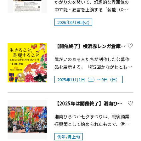
かがり火を焚いて、幻想的な雰囲気の
中で能・狂言を上演する「薪能（たき
ぎのう）」。屋外の開放的な空間で、
2026年6月9日(火)
格式ある舞台を気軽に楽しむことがで
き、初心者の方にもおすすめです。日本
語・英語字幕解説タブレットの貸し出
【開催終了】横浜赤レンガ倉庫「第2回 かながわともいきアート展～生きること、表現すること～」
し（有料）もあり、分かりやすくお楽
しみいただけます。※雨天時の会場決
障がいのある人たちが制作した公募作
定：公演当日15時までに川崎市文化財
品を展示する、「第2回かながわともい
団のウェブページおよびX（旧
きアート展」が今年も横浜赤レンガ倉
Twitter）にて開催場所を公開します。
2025年11月1日（土）～9日（日）
庫で開催されます。神奈川県では、障
【開演時間】17：30開演（16：15開
がい者アートを「ともいきアート」と
場）※17：00より出演者による演目の
称し、「ともに生きる社会かながわ憲
見どころ解説あり。※19：50ごろ終演
【2025年は開催終了】湘南ひらつか七夕まつり
章」の理念のもと県内各所で作品展示
予定。【開演場所】大本山川崎大師平
等に取り組んできました。昨年初め
間寺 特設舞台（雨天時：信徒会館 ※
湘南ひらつか七夕まつりは、戦後商業
て、より多くの人々に作品の魅力を伝
雨天時は、会場スペースの都合によ
振興策として始められたもので、活発
えるため規模を拡大して同展を開催
り、Ｓ席チケット購入者のみのご入場
な商業力に裏付けされた日本一といわ
し、来場者に驚きと感動を与えまし
例年7月上旬
とさせていただきます。）【演目】□
れる七夕飾りの豪華さに特色がありま