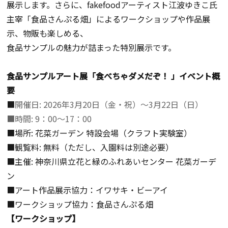
展示します。さらに、fakefoodアーティスト江波ゆきこ氏
主宰「食品さんぷる畑」によるワークショップや作品展
示、物販も楽しめる、
食品サンプルの魅力が詰まった特別展示です。
食品サンプルアート展「食べちゃダメだぞ！ ​」イベント概
要
■
開催日
: 2026年3月20日（金・祝）～3月22日（日）
■
時間
: 9：00～17：00
■場所: 花菜ガーデン 特設会場（クラフト実験室） ​
■観覧料: 無料（ただし、入園料は別途必要） ​
■主催: 神奈川県立花と緑のふれあいセンター 花菜ガーデ
ン
■アート作品展示協力：イワサキ・ビーアイ
■ワークショップ​協力：食品さんぷる畑
【ワークショップ】