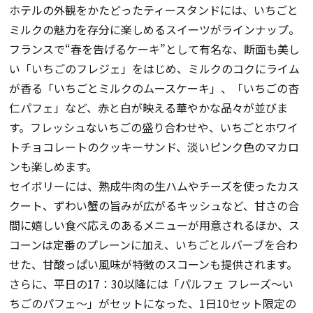
ホテルの外観をかたどったティースタンドには、いちごと
ミルクの魅力を存分に楽しめるスイーツがラインナップ。
フランスで“春を告げるケーキ”として有名な、断面も美し
い「いちごのフレジェ」をはじめ、ミルクのコクにライム
が香る「いちごとミルクのムースケーキ」、「いちごの杏
仁パフェ」など、赤と白が映える華やかな品々が並びま
す。フレッシュないちごの盛り合わせや、いちごとホワイ
トチョコレートのクッキーサンド、淡いピンク色のマカロ
ンも楽しめます。
セイボリーには、熟成牛肉の生ハムやチーズを使ったカス
クート、ずわい蟹の旨みが広がるキッシュなど、甘さの合
間に嬉しい食べ応えのあるメニューが用意されるほか、ス
コーンは定番のプレーンに加え、いちごとルバーブを合わ
せた、
甘酸っぱい風味が特徴のスコーンも提供されます。
さらに、平日の17：30以降には「パルフェ フレーズ〜い
ちごのパフェ〜」がセットになった、1日10セット限定の