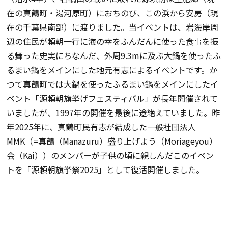
在の真鶴町・湯河原町）におちのび、この浜から安房（現
在の千葉県南部）に渡りました。当イベントは、岩海岸周
辺の住民が頼朝一行に海の幸をふんだんに使った食事を振
る舞った史実にちなんだ、外周9.3mに及ぶ大鍋を使ったふ
るまい鍋をメインにした地元有志によるイベントです。
か
つて真鶴町では大鍋を使ったふるまい鍋をメインにしたイ
ベント「源頼朝旗挙げフェスティバル」が長年開催されて
いましたが、1997年の開催を最後に途絶えていました。昨
年2025年に、真鶴町民有志が結成した一般社団法人
MMK（=真鶴（Manazuru）盛り上げよう（Moriageyou）
会（Kai））のメンバーが子供の頃に親しんだこのイベン
トを「源頼朝旗挙祭2025」として復活開催しました。