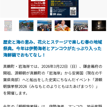
歴史と海の恵み、花火とステージで楽しむ春の地域
祭典。今年は伊勢海老とアンコウがたっぷり入った
海鮮鍋でおもてなし！
真鶴町・岩海岸では、2026年3月22日（日）、鎌倉幕府の
開祖、源頼朝が真鶴町の「岩海岸」から安房国（現在の千
葉県南部）へと船出をした史実にちなんだイベント「源頼
朝旗挙祭2026（みなもとのよりともはたあげまつり）」
を開催します。
今年の「頼朝旗挙鍋」は、伊勢海老、アンコウ、地元産野