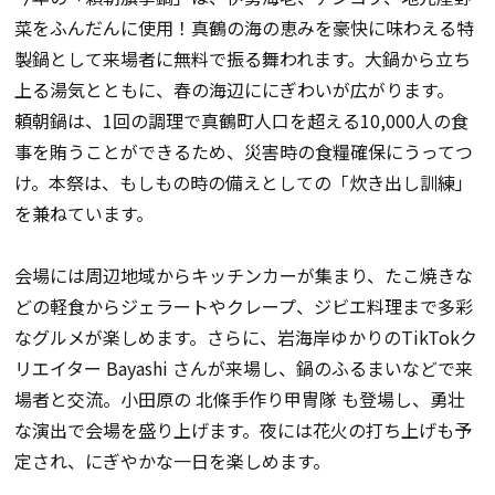
菜をふんだんに使用！真鶴の海の恵みを豪快に味わえる特
製鍋として来場者に無料で振る舞われます。大鍋から立ち
上る湯気とともに、春の海辺ににぎわいが広がります。
頼朝鍋は、1回の調理で真鶴町人口を超える10,000人の食
事を賄うことができるため、災害時の食糧確保にうってつ
け。本祭は、もしもの時の備えとしての「炊き出し訓練」
を兼ねています。
会場には周辺地域からキッチンカーが集まり、たこ焼きな
どの軽食からジェラートやクレープ、ジビエ料理まで多彩
なグルメが楽しめます。さらに、岩海岸ゆかりのTikTokク
リエイター
Bayashi
さんが来場し、鍋のふるまいなどで来
場者と交流。小田原の
北條手作り甲冑隊
も登場し、勇壮
な演出で会場を盛り上げます。夜には花火の打ち上げも予
定され、にぎやかな一日を楽しめます。