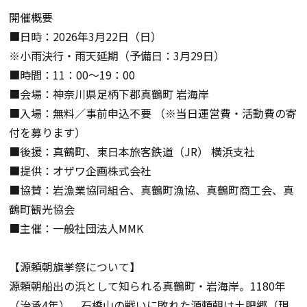
開催概要
■日時：2026年3月22日（日）
※小雨決行・雨天延期（予備日：3月29日）
■時間：11：00〜19：00
■会場：神奈川県足柄下郡真鶴町 岩海岸
■入場：無料／事前申込不要 （※当日運営費・活動費の寄
付を募ります）
■後援：真鶴町、東日本旅客鉄道（JR） 横浜支社
■提供：オザワ企画株式会社
■協賛：岩漁業協同組合、真鶴町漁協、真鶴町商工会、真
鶴町観光協会
■主催：一般社団法人MMK
【源頼朝旗挙祭について】
源頼朝船出の浜として知られる真鶴町・岩海岸。1180年
（治承4年）、石橋山の戦いに敗れた源頼朝は土肥郷（現