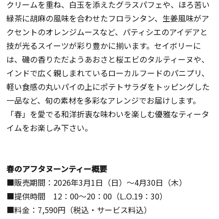
クリームを重ね、白玉を添えたグラスパフェや、ほろ苦い
緑茶に胡麻の風味を合わせたフロランタン、生姜風味がア
クセントのオレンジムースなど、パティシエのアイデアと
技が光るスイーツが彩り豊かに揃います。セイボリーに
は、磯の香りただようあおさと桜エビのタルティーヌや、
インドで広く親しまれているローカルフードのパニプリ、
軽い食感の丸いパイの上にポテトサラダをトッピングした
一品など、旬の素材を多彩なアレンジでお届けします。
「春」を愛でる和洋折衷な味わいを楽しむ優雅なティータ
イムをお楽しみ下さい。
春のアフタヌーンティー概要
■販売期間：2026年3月1日（日）～4月30日（木）
■提供時間 12：00～20：00（L.O.19：30）
■料金：7,590円（税込・サービス料込）