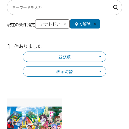
アウトドア
全て解除
現在の条件指定
1
件ありました
並び順
表示切替