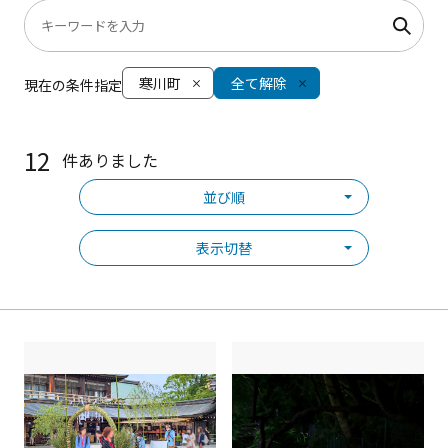
寒川町
全て解除
現在の条件指定
12
件ありました
並び順
表示切替