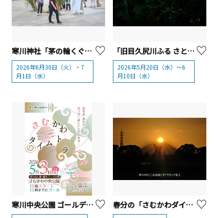
寒川神社「茅の輪くぐり体験ツアー」
「旧目久尻川ふる さと緑道」ゲンジボタルの羽化観察会【寒川町】
2026年6月30日（火）・7
2026年5月20日（水）～6
月1日（水）
月10日（水）
寒川中央公園 ゴールデンウィーク特別企画 「 寒川でタイムトラベル!? 謎解きフリーウォーク」【寒川町】
春分の「さむかわダイヤモンド富士」週間／（一社）寒川町観光協会