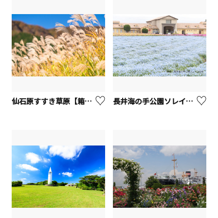
仙石原すすき草原【箱根町】
長井海の手公園ソレイユの丘