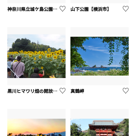
神奈川県立城ケ島公園【三浦市】
山下公園【横浜市】
黒川ヒマワリ畑の開放＆摘み取り体験【川崎市麻生区】
真鶴岬