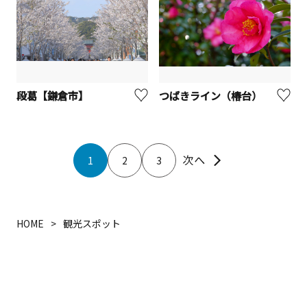
段葛【鎌倉市】
つばきライン（椿台）
1
2
3
HOME
観光スポット