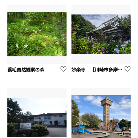
蓑毛自然観察の森
妙楽寺 【川崎市多摩区】