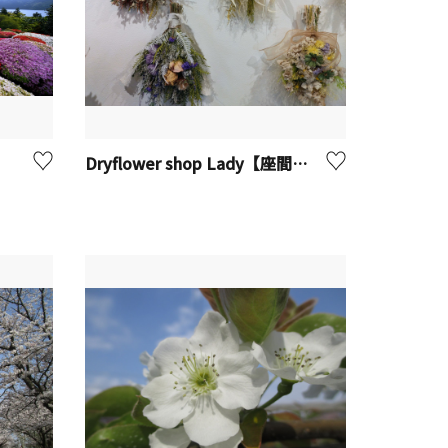
】
Dryflower shop Lady【座間市】