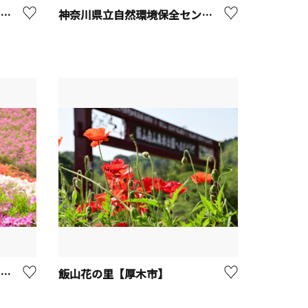
元祖らーめん きんかどう本店【座間市】
神奈川県立自然環境保全センター
あつぎつつじの丘公園【厚木市】
飯山花の里【厚木市】