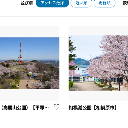
アクセス数順
近い順
更新順
並び順
表
湘南平（高麗山公園）【平塚市】
相模湖公園【相模原市】