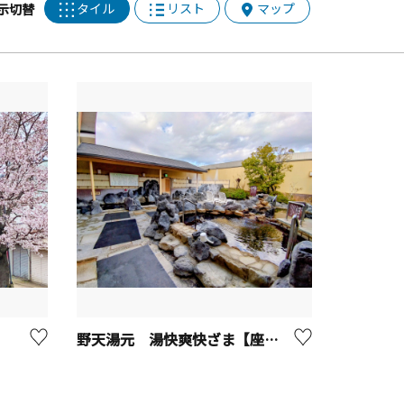
タイル
リスト
マップ
示切替
野天湯元 湯快爽快ざま【座間市】