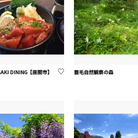
SAKI DINING【座間市】
蓑毛自然観察の森