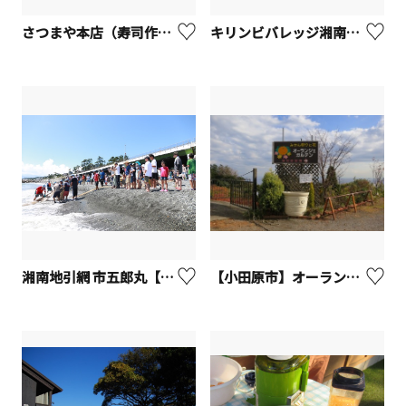
さつまや本店（寿司作り体験）【藤沢市】
キリンビバレッジ湘南工場（午後の紅茶ツアー）【寒川町】
湘南地引網 市五郎丸【二宮町】
【小田原市】オーランジェ・ガルデン（みかん狩り）