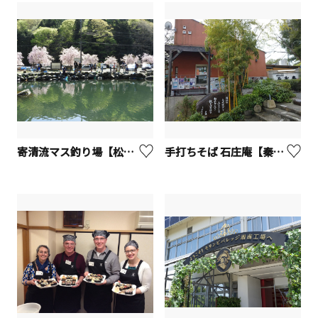
寄清流マス釣り場【松田町】
手打ちそば 石庄庵【秦野市】