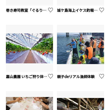
巻き寿司教室「ぐるり」【横浜市】
城ケ島海上イケス釣堀「J's Fishing」【三浦市】
嘉山農園 いちご狩り体験【横須賀市】
親子deリアル漁師体験