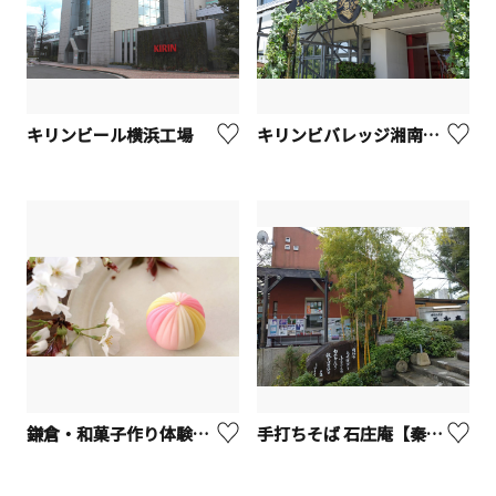
キリンビール横浜工場
キリンビバレッジ湘南工場（午後の紅茶ツアー）【寒川町】
鎌倉・和菓子作り体験「手毬」【鎌倉市】
手打ちそば 石庄庵【秦野市】