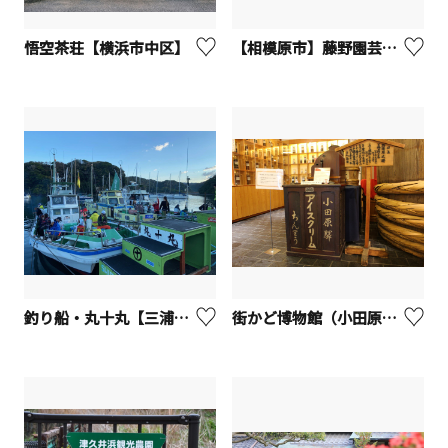
悟空茶荘【横浜市中区】
【相模原市】藤野園芸ランド（収穫体験）
釣り船・丸十丸【三浦市】
街かど博物館（小田原駅前梅干博物館）