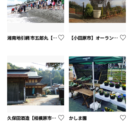
湘南地引網 市五郎丸【二宮町】
【小田原市】オーランジェ・ガルデン（みかん狩り）
久保田酒造【相模原市】※観光事業者向けUV
かしま園