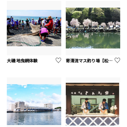
大磯 地曳網体験
寄清流マス釣り場【松田町】