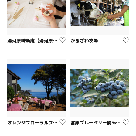
湯河原味楽庵【湯河原町】
かきざわ牧場
オレンジフローラルファーム【真鶴町】
宮原ブルーベリー摘み採り農園【藤沢市】