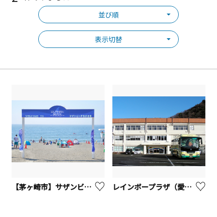
並び順
表示切替
【茅ヶ崎市】サザンビーチちがさき海水浴場
レインボープラザ（愛川繊維会館）【愛川町】