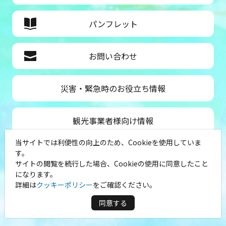
パンフレット
お問い合わせ
災害・緊急時のお役立ち情報
観光事業者様向け情報
当サイトでは利便性の向上のため、Cookieを使用していま
公益社団法人神奈川県観光協会
す。
サイトの閲覧を続行した場合、Cookieの使用に同意したこと
〒231-8521
になります。
神奈川県横浜市中区山下町１
詳細は
クッキーポリシー
をご確認ください。
（シルクセンター内）
TEL：045-681-0007
同意する