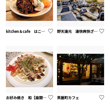
kitchen＆cafe はこねの森【座間市】
野天湯元 湯快爽快ざま【座間市】
お好み焼き 和【座間市】
茶屋町カフェ